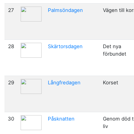
27
Palmsöndagen
Vägen till ko
28
Skärtorsdagen
Det nya
förbundet
29
Långfredagen
Korset
30
Påsknatten
Genom död ti
liv