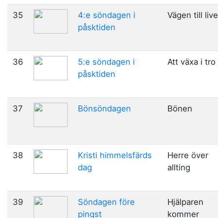
35
4:e söndagen i
Vägen till live
påsktiden
36
5:e söndagen i
Att växa i tro
påsktiden
37
Bönsöndagen
Bönen
38
Kristi himmelsfärds
Herre över
dag
allting
39
Söndagen före
Hjälparen
pingst
kommer