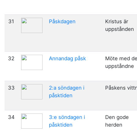
31
Påskdagen
Kristus är
uppstånden
32
Annandag påsk
Möte med d
uppståndne
33
2:a söndagen i
Påskens vitt
påsktiden
34
3:e söndagen i
Den gode
påsktiden
herden