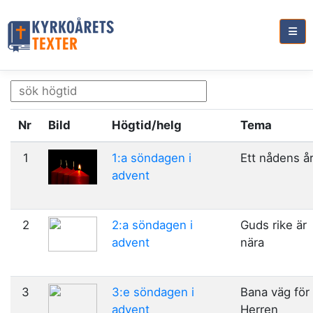
Nr
Bild
Högtid/helg
Tema
1
1:a söndagen i
Ett nådens å
advent
2
2:a söndagen i
Guds rike är
advent
nära
3
3:e söndagen i
Bana väg för
advent
Herren