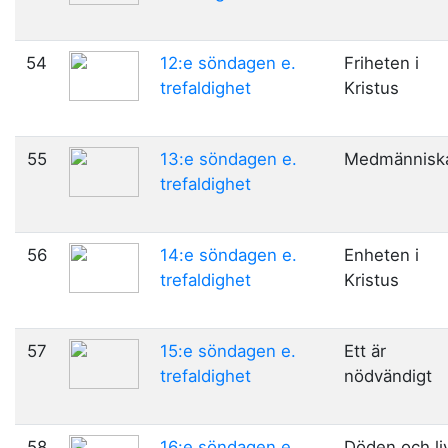
54
12:e söndagen e.
Friheten i
trefaldighet
Kristus
55
13:e söndagen e.
Medmännisk
trefaldighet
56
14:e söndagen e.
Enheten i
trefaldighet
Kristus
57
15:e söndagen e.
Ett är
trefaldighet
nödvändigt
58
16:e söndagen e.
Döden och li