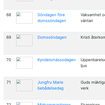
68
Söndagen före
Vaksamhet o
domssöndagen
väntan
69
Domssöndagen
Kristi återko
70
Kyndelsmässodagen
Uppenbarels
ljus
71
Jungfru Marie
Guds mäktig
bebådelsedag
verk
72
Midsommardagen
Skapelsen