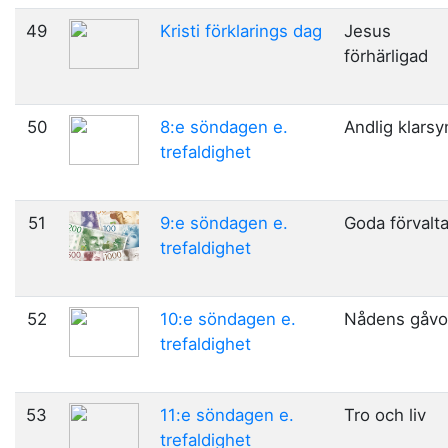
49
Kristi förklarings dag
Jesus
förhärligad
50
8:e söndagen e.
Andlig klarsy
trefaldighet
51
9:e söndagen e.
Goda förvalt
trefaldighet
52
10:e söndagen e.
Nådens gåvo
trefaldighet
53
11:e söndagen e.
Tro och liv
trefaldighet