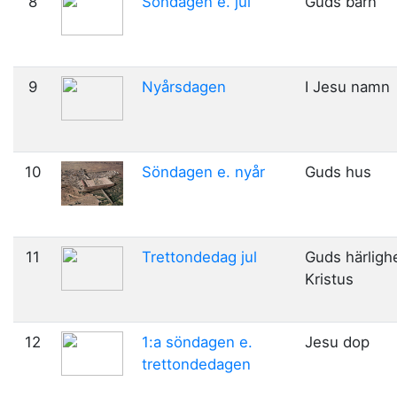
8
Söndagen e. jul
Guds barn
9
Nyårsdagen
I Jesu namn
10
Söndagen e. nyår
Guds hus
11
Trettondedag jul
Guds härlighe
Kristus
12
1:a söndagen e.
Jesu dop
trettondedagen