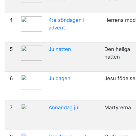
4
4:e söndagen i
Herrens mod
advent
5
Julnatten
Den heliga
natten
6
Juldagen
Jesu födelse
7
Annandag jul
Martyrerna