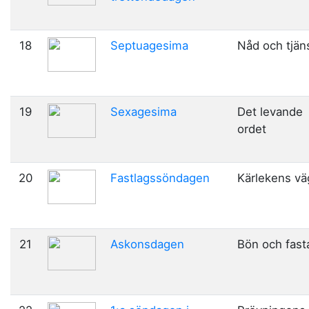
18
Septuagesima
Nåd och tjän
19
Sexagesima
Det levande
ordet
20
Fastlagssöndagen
Kärlekens vä
21
Askonsdagen
Bön och fast