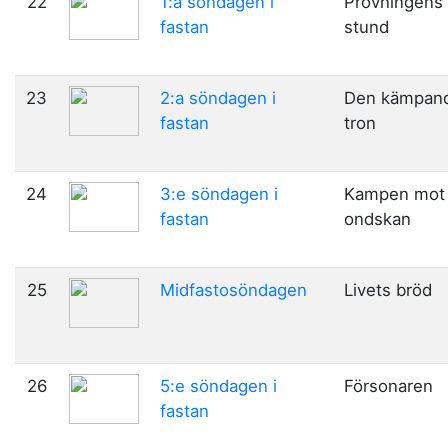
22
1:a söndagen i
Prövningens
fastan
stund
23
2:a söndagen i
Den kämpan
fastan
tron
24
3:e söndagen i
Kampen mot
fastan
ondskan
25
Midfastosöndagen
Livets bröd
26
5:e söndagen i
Försonaren
fastan