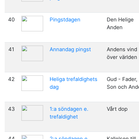
40
Pingstdagen
Den Helige
Anden
41
Annandag pingst
Andens vind
över världen
42
Heliga trefaldighets
Gud - Fader,
dag
Son och And
43
1:a söndagen e.
Vårt dop
trefaldighet
44
2:a söndagen e.
Kallelsen till