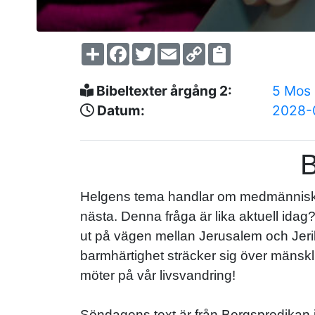
Share
Facebook
Twitter
Email
Copy
Link
Bibeltexter årgång 2:
5 Mos 
Datum:
2028-
B
Helgens tema handlar om medmänniskan
nästa. Denna fråga är lika aktuell idag
ut på vägen mellan Jerusalem och Jerik
barmhärtighet sträcker sig över mänskl
möter på vår livsvandring!
Söndagens text är från Bergspredikan i