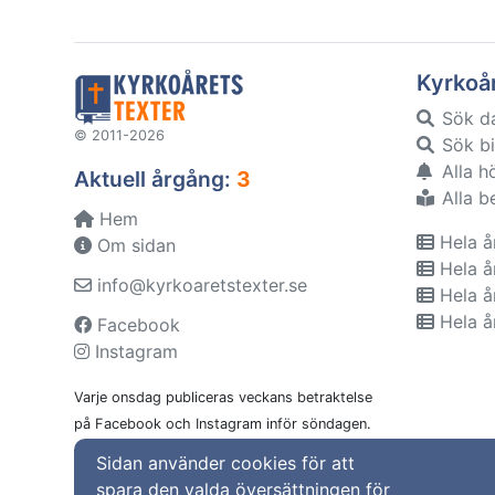
Kyrkoå
Sök d
© 2011-2026
Sök bi
Alla h
Aktuell årgång:
3
Alla b
Hem
Hela å
Om sidan
Hela å
info@kyrkoaretstexter.se
Hela å
Hela å
Facebook
Instagram
Varje onsdag publiceras veckans betraktelse
på Facebook och Instagram inför söndagen.
Sidan använder cookies för att
spara den valda översättningen för