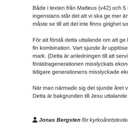
Både i texten från Matteus (v42) och 5 Mo
ingenstans står det att vi ska ge mer än
måste se till att det inte finns girighet
För att förstå detta uttalande om att 
fin kombination. Vart sjunde år upplöses 
mark. (Detta är anledningen till att ser
föräldragenerationen misslyckats ekono
tidigare generationens misslyckade ek
När man närmade sig det sjunde året var d
Detta är bakgrunden till Jesu uttalande 
Jonas Bergsten
för kyrkoåretstexte