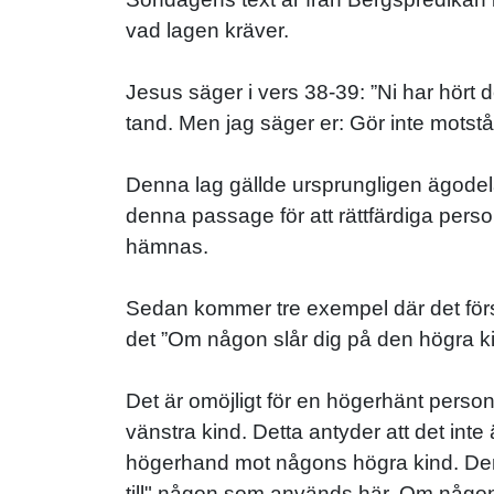
vad lagen kräver.
Jesus säger i vers 38-39: ”Ni har hört 
tand. Men jag säger er: Gör inte motst
Denna lag gällde ursprungligen ägodela
denna passage för att rättfärdiga perso
hämnas.
Sedan kommer tre exempel där det första
det ”Om någon slår dig på den högra 
Det är omöjligt för en högerhänt pers
vänstra kind. Detta antyder att det int
högerhand mot någons högra kind. Denna
till" någon som används här. Om någon