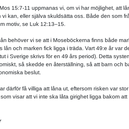
s 15:7-11 uppmanas vi, om vi har möjlighet, att låna ut
 vi kan, eller själva skuldsätta oss. Både den som fr
 som motiv, se Luk 12:13–15.
ge lån behöver vi se att i Moseböckerna finns både 
lån och marken fick ligga i träda. Vart 49:e år var det
vitut i Sverige skrivs för en 49 års period). Detta sys
miskt, så skedde en återställning, så att barn och b
onomiska beslut.
ärför få villiga att låna ut, eftersom risken var stor 
som visar att vi inte ska låta girighet ligga bakom at
r