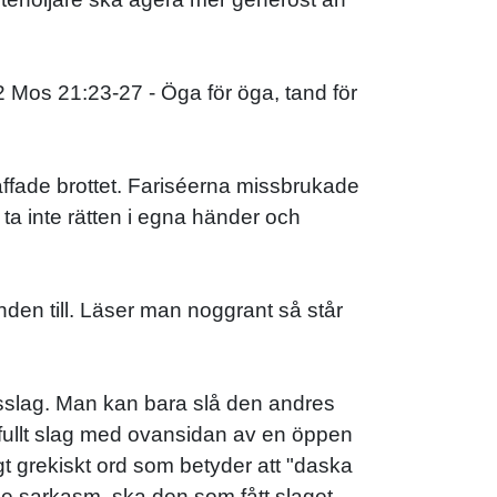
 2 Mos 21:23-27 - Öga för öga, tand för
äffade brottet. Fariséerna missbrukade
ta inte rätten i egna händer och
nden till. Läser man noggrant så står
vsslag. Man kan bara slå den andres
ktfullt slag med ovansidan av en öppen
t grekiskt ord som betyder att "daska
e sarkasm, ska den som fått slaget