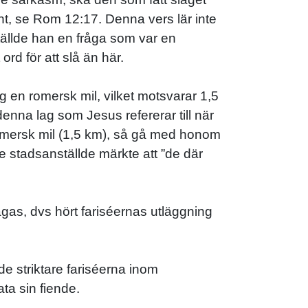
ont, se Rom 12:17. Denna vers lär inte
ställde han en fråga som var en
rd för att slå än här.
g en romersk mil, vilket motsvarar 1,5
enna lag som Jesus refererar till när
mersk mil (1,5 km), så gå med honom
de stadsanställde märkte att ”de där
sägas, dvs hört fariséernas utläggning
de striktare fariséerna inom
ta sin fiende.