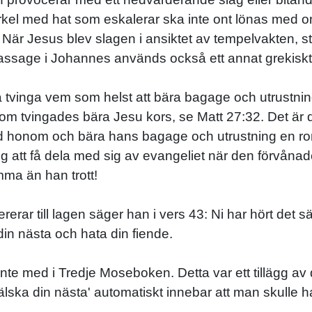
cirkel med hat som eskalerar ska inte ont lönas med 
ag. När Jesus blev slagen i ansiktet av tempelvakten, 
 passage i Johannes används också ett annat grekiskt o
a tvinga vem som helst att bära bagage och utrustnin
om tvingades bära Jesu kors, se Matt 27:32. Det är d
d honom och bära hans bagage och utrustning en ro
ing att få dela med sig av evangeliet när den förvåna
ma än han trott!
ererar till lagen säger han i vers 43: Ni har hört det 
in nästa och hata din fiende.
 inte med i Tredje Moseboken. Detta var ett tillägg av 
ska din nästa' automatiskt innebar att man skulle ha