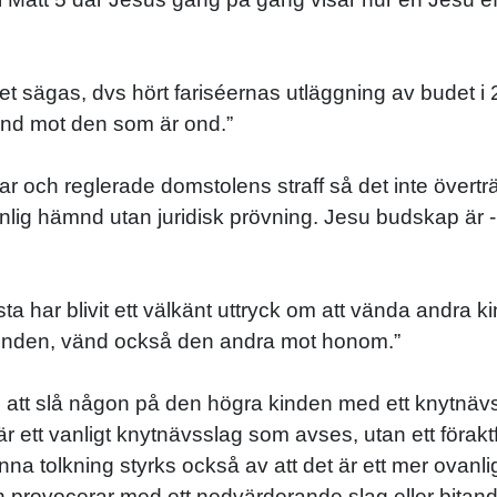
det sägas, dvs hört fariséernas utläggning av budet i
ånd mot den som är ond.”
r och reglerade domstolens straff så det inte övertr
nlig hämnd utan juridisk prövning. Jesu budskap är - 
 har blivit ett välkänt uttryck om att vända andra ki
kinden, vänd också den andra mot honom.”
on att slå någon på den högra kinden med ett knytnä
e är ett vanligt knytnävsslag som avses, utan ett föra
 tolkning styrks också av att det är ett mer ovanlig
 provocerar med ett nedvärderande slag eller bitand