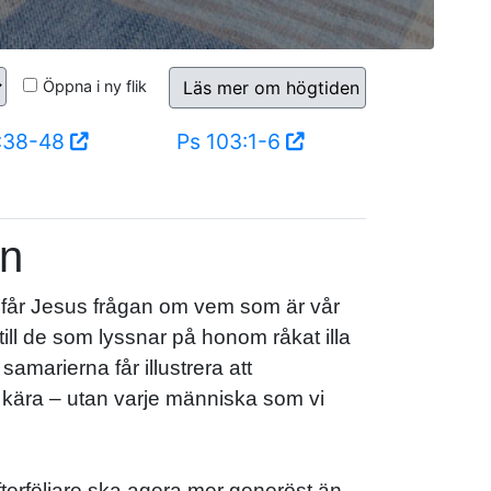
Öppna i ny flik
Läs mer om högtiden
5:38-48
Ps 103:1-6
an
 får Jesus frågan om vem som är vår
till de som lyssnar på honom råkat illa
marierna får illustrera att
h kära – utan varje människa som vi
terföljare ska agera mer generöst än