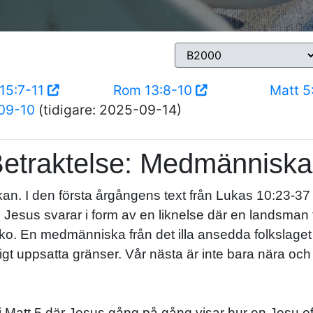
15:7-11
Rom 13:8-10
Matt 
09-10
(tidigare: 2025-09-14)
etraktelse: Medmännisk
. I den första årgångens text från Lukas 10:23-37
? Jesus svarar i form av en liknelse där en landsman 
o. En medmänniska från det illa ansedda folkslaget sa
igt uppsatta gränser. Vår nästa är inte bara nära oc
 Matt 5 där Jesus gång på gång visar hur en Jesu ef