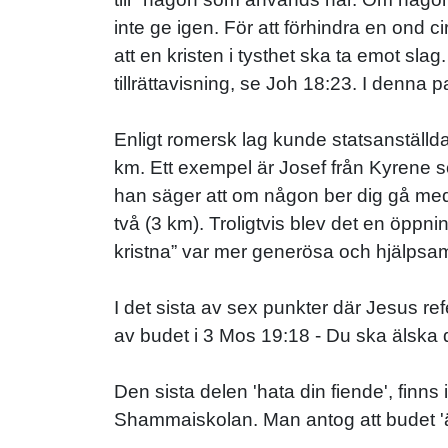
inte ge igen. För att förhindra en ond 
att en kristen i tysthet ska ta emot sl
tillrättavisning, se Joh 18:23. I denna
Enligt romersk lag kunde statsanställd
km. Ett exempel är Josef från Kyrene s
han säger att om någon ber dig gå me
två (3 km). Troligtvis blev det en öppn
kristna” var mer generösa och hjälpsam
I det sista av sex punkter där Jesus ref
av budet i 3 Mos 19:18 - Du ska älska d
Den sista delen 'hata din fiende', finns
Shammaiskolan. Man antog att budet 'äl