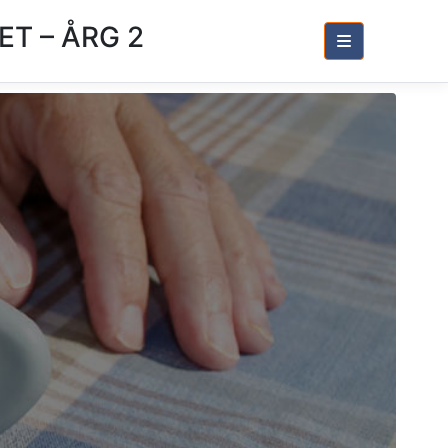
T – ÅRG 2