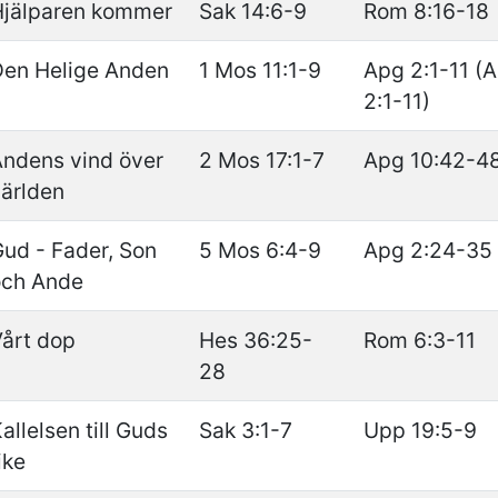
Hjälparen kommer
Sak 14:6-9
Rom 8:16-18
Den Helige Anden
1 Mos 11:1-9
Apg 2:1-11 (
2:1-11)
ndens vind över
2 Mos 17:1-7
Apg 10:42-4
ärlden
ud - Fader, Son
5 Mos 6:4-9
Apg 2:24-35
och Ande
årt dop
Hes 36:25-
Rom 6:3-11
28
allelsen till Guds
Sak 3:1-7
Upp 19:5-9
ike