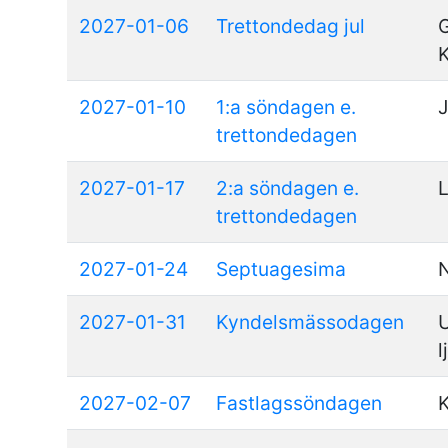
2027-01-06
Trettondedag jul
G
K
2027-01-10
1:a söndagen e.
trettondedagen
2027-01-17
2:a söndagen e.
L
trettondedagen
2027-01-24
Septuagesima
N
2027-01-31
Kyndelsmässodagen
l
2027-02-07
Fastlagssöndagen
K