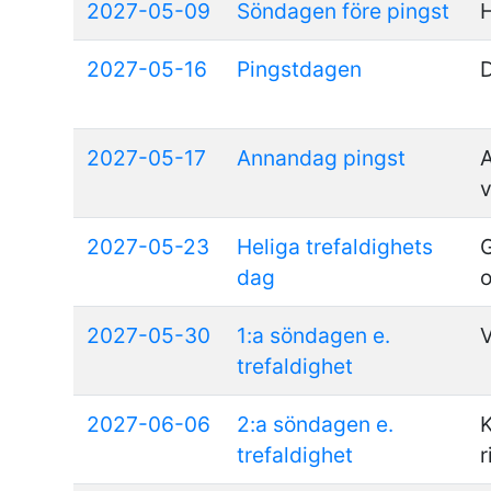
2027-05-09
Söndagen före pingst
2027-05-16
Pingstdagen
2027-05-17
Annandag pingst
A
v
2027-05-23
Heliga trefaldighets
G
dag
2027-05-30
1:a söndagen e.
V
trefaldighet
2027-06-06
2:a söndagen e.
K
trefaldighet
r