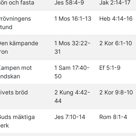
ön och fasta
Jes 58:4-9
Jak 2:14-17
Prövningens
1 Mos 16:1-13
Heb 4:14-16
stund
Den kämpande
1 Mos 32:22-
2 Kor 6:1-10
ron
31
Kampen mot
1 Sam 17:40-
Ef 5:1-9
ondskan
50
ivets bröd
2 Kung 4:42-
2 Kor 9:8-10
44
Guds mäktiga
Jes 7:10-14
Rom 8:1-4
erk