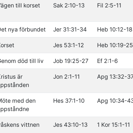
ägen till korset
Sak 2:10-13
Fil 2:5-11
et nya förbundet
Jer 31:31-34
Heb 10:12-18
orset
Jes 53:1-12
Heb 10:19-25
enom död till liv
Job 19:25-27
Ef 2:1-6
ristus är
Jon 2:1-11
Apg 13:32-3
uppstånden
Möte med den
Hes 37:1-10
Apg 10:34-4
uppståndne
åskens vittnen
Jes 43:10-13
1 Kor 15:1-11