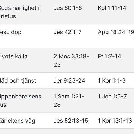
uds härlighet i
Jes 60:1-6
Kol 1:11-14
ristus
Jesu dop
Jes 42:1-7
Apg 18:24-19
ivets källa
2 Mos 33:18-
Ef 1:7-14
23
åd och tjänst
Jer 9:23-24
1 Kor 1:1-3
Uppenbarelsens
1 Sam 1:21-
1 Joh 1:5-7
jus
28
ärlekens väg
Jes 52:13-15
1 Kor 13:1-13