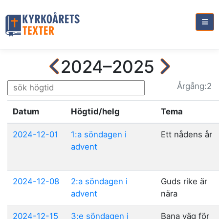
2024–2025
Årg
ång
:2
Datum
Högtid/helg
Tema
2024-12-01
1:a söndagen i
Ett nådens år
advent
2024-12-08
2:a söndagen i
Guds rike är
advent
nära
2024-12-15
3:e söndagen i
Bana väg för