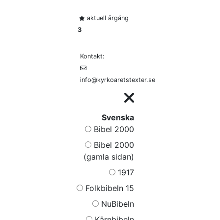
aktuell årgång
3
Kontakt:
info@kyrkoaretstexter.se
Svenska
Bibel 2000
Bibel 2000
(gamla sidan)
1917
Folkbibeln 15
NuBibeln
Kärnbibeln