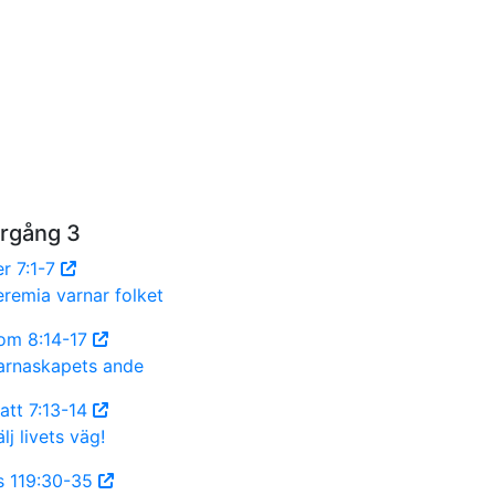
rgång 3
er 7:1-7
eremia varnar folket
om 8:14-17
arnaskapets ande
att 7:13-14
lj livets väg!
s 119:30-35