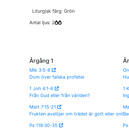
Liturgisk färg: Grön
Antal ljus: 2
Årgång 1
Å
Mik 3:5-8
Or
Dom över falska profeter
Hu
1 Joh 4:1-6
1 
Från Gud eller från världen?
In
Matt 7:15-21
Ma
Frukten avslöjar om trädet är gott eller ont
Be
Ps 119:30-35
Ps