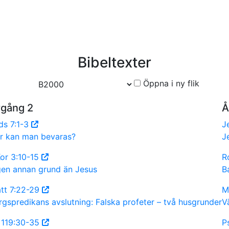
Bibeltexter
Öppna i ny flik
rgång 2
Å
ds 7:1-3
J
r kan man bevaras?
J
Kor 3:10-15
R
gen annan grund än Jesus
B
tt 7:22-29
M
rgspredikans avslutning: Falska profeter – två husgrunder
Vä
 119:30-35
P