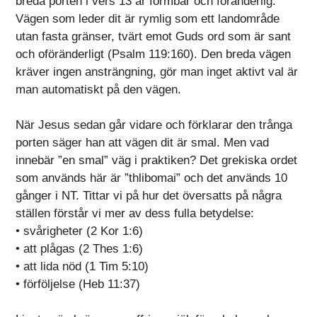
breda porten i vers 13 är formbar och föränderlig.
Vägen som leder dit är rymlig som ett landområde
utan fasta gränser, tvärt emot Guds ord som är sant
och oföränderligt (Psalm 119:160). Den breda vägen
kräver ingen ansträngning, gör man inget aktivt val är
man automatiskt på den vägen.
När Jesus sedan går vidare och förklarar den trånga
porten säger han att vägen dit är smal. Men vad
innebär ”en smal” väg i praktiken? Det grekiska ordet
som används här är ”thlibomai” och det används 10
gånger i NT. Tittar vi på hur det översatts på några
ställen förstår vi mer av dess fulla betydelse:
• svårigheter (2 Kor 1:6)
• att plågas (2 Thes 1:6)
• att lida nöd (1 Tim 5:10)
• förföljelse (Heb 11:37)