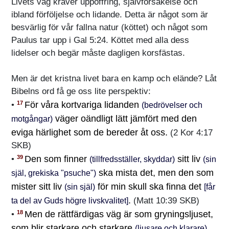
Livets väg kräver uppoffring, självförsakelse och
ibland förföljelse och lidande. Detta är något som är
besvärlig för vår fallna natur (köttet) och något som
Paulus tar upp i Gal 5:24. Köttet med alla dess
lidelser och begär måste dagligen korsfästas.
Men är det kristna livet bara en kamp och elände? Låt
Bibelns ord få ge oss lite perspektiv:
För våra kortvariga lidanden
17
•
(bedrövelser och
väger oändligt lätt jämfört med den
motgångar)
eviga härlighet som de bereder åt oss.
(2 Kor 4:17
SKB)
Den som finner
sitt liv
39
•
(tillfredsställer, skyddar)
(sin
ska mista det, men den som
själ, grekiska "psuche")
mister sitt liv
för min skull ska finna det
(sin själ)
[får
.
(Matt 10:39 SKB)
ta del av Guds högre livskvalitet]
Men de rättfärdigas väg är som gryningsljuset,
18
•
som blir starkare och starkare
(ljusare och klarare)