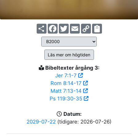
Share
Facebook
Twitter
Email
Copy
Link
Läs mer om högtiden
Bibeltexter årgång 3:
Jer 7:1-7
Rom 8:14-17
Matt 7:13-14
Ps 119:30-35
Datum:
2029-07-22
(tidigare: 2026-07-26)