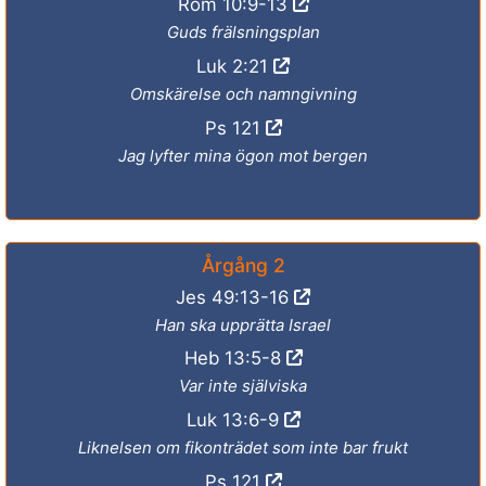
Rom 10:9-13
Guds frälsningsplan
Luk 2:21
Omskärelse och namngivning
Ps 121
Jag lyfter mina ögon mot bergen
Årgång 2
Jes 49:13-16
Han ska upprätta Israel
Heb 13:5-8
Var inte själviska
Luk 13:6-9
Liknelsen om fikonträdet som inte bar frukt
Ps 121