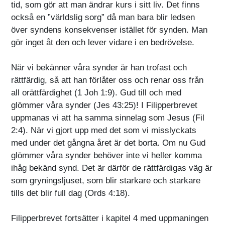
tid, som gör att man ändrar kurs i sitt liv. Det finns
också en ”världslig sorg” då man bara blir ledsen
över syndens konsekvenser istället för synden. Man
gör inget åt den och lever vidare i en bedrövelse.
När vi bekänner våra synder är han trofast och
rättfärdig, så att han förlåter oss och renar oss från
all orättfärdighet (1 Joh 1:9). Gud till och med
glömmer våra synder (Jes 43:25)! I Filipperbrevet
uppmanas vi att ha samma sinnelag som Jesus (Fil
2:4). När vi gjort upp med det som vi misslyckats
med under det gångna året är det borta. Om nu Gud
glömmer våra synder behöver inte vi heller komma
ihåg bekänd synd. Det är därför de rättfärdigas väg är
som gryningsljuset, som blir starkare och starkare
tills det blir full dag (Ords 4:18).
Filipperbrevet fortsätter i kapitel 4 med uppmaningen