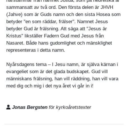
härstammar från namnet Josua, som på hebreiska är
sammansatt av två ord. Den första delen är JHVH
(Jahve) som är Guds namn och den sista Hosea som
betyder "en som räddar, frälser". Namnet Jesus
betyder Gud är frälsning. Att säga att "Jesus är
Kristus" likställer Fadern Gud med Jesus från
Nasaret. Både hans gudomlighet och mänsklighet
representeras i detta namn.
Nyårsdagens tema – I Jesu namn, är själva kärnan i
evangeliet som är det glada budskapet. Gud vill
människans frälsning, han vill räddning, han vill vara
med dig och mig i det nya året vi går in i!
Jonas Bergsten
för kyrkoåretstexter