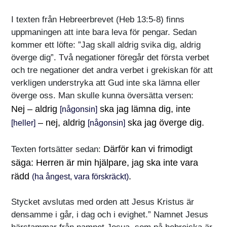
I texten från Hebreerbrevet (Heb 13:5-8) finns
uppmaningen att inte bara leva för pengar. Sedan
kommer ett löfte: ”Jag skall aldrig svika dig, aldrig
överge dig”. Två negationer föregår det första verbet
och tre negationer det andra verbet i grekiskan för att
verkligen understryka att Gud inte ska lämna eller
överge oss. Man skulle kunna översätta versen:
Nej – aldrig
ska jag lämna dig, inte
[någonsin]
– nej, aldrig
ska jag överge dig.
[heller]
[någonsin]
Därför kan vi frimodigt
Texten fortsätter sedan:
säga: Herren är min hjälpare, jag ska inte vara
rädd
.
(ha ångest, vara förskräckt)
Stycket avslutas med orden att Jesus Kristus är
densamme i går, i dag och i evighet.” Namnet Jesus