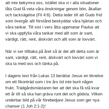
att inte bekymra oss, istället ska vi i alla situationer
låta Gud få veta våra önskningar genom bön, åkallan
och tacksägelse (Fil 4:6). Detta leder till att Guds frid
som övergår allt förstånd beskyddar våra hjärtan och
våra tankar. Till sist i vers åtta uppmanar Paulus att
vi ska uppfylla våra tankar med allt som är sant,
värdigt, rätt, rent, älskvärt och allt som är lovvärt.
När vi ser tillbaka på året så är det allt detta som är
sant, värdigt, rätt, rent, älskvärt och lovvärt som vi
ska ta med oss och tänka på.
I dagens text från Lukas 13 berättar Jesus en liknelse
om ett fikonträd som i tre års tid inte burit någon
frukt. Trädgårdsmästaren ber att det ska få stå kvar
ett år till så ska han gräva runt det och gödsla. Vilken
underbar bild på vår förebedjare Jesus som ger nya
chanser (1 Joh 2:1-2)!