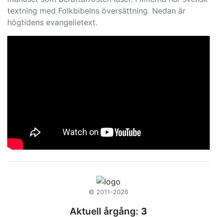
textning med Folkbibelns översättning. Nedan är
högtidens evangelietext.
© 2011-2026
Aktuell årgång:
3