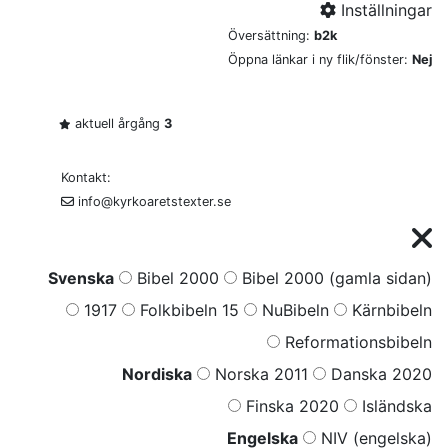
Inställningar
Översättning:
b2k
Öppna länkar i ny flik/fönster:
Nej
aktuell årgång
3
Kontakt:
info@kyrkoaretstexter.se
Svenska
Bibel 2000
Bibel 2000 (gamla sidan)
1917
Folkbibeln 15
NuBibeln
Kärnbibeln
Reformationsbibeln
Nordiska
Norska 2011
Danska 2020
Finska 2020
Isländska
Engelska
NIV (engelska)