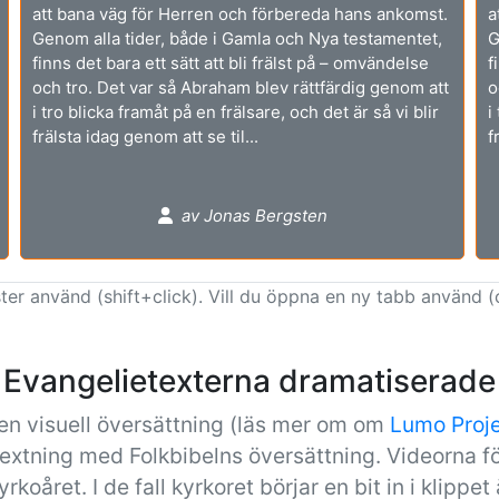
att bana väg för Herren och förbereda hans ankomst.
a
Genom alla tider, både i Gamla och Nya testamentet,
G
finns det bara ett sätt att bli frälst på – omvändelse
f
och tro. Det var så Abraham blev rättfärdig genom att
o
i tro blicka framåt på en frälsare, och det är så vi blir
i
frälsta idag genom att se til...
f
av Jonas Bergsten
ter använd (shift+click). Vill du öppna en ny tabb använd (
Evangelietexterna dramatiserade
en visuell översättning (läs mer om om
Lumo Proj
textning med Folkbibelns översättning. Videorna fö
koåret. I de fall kyrkoret börjar en bit in i klippet 