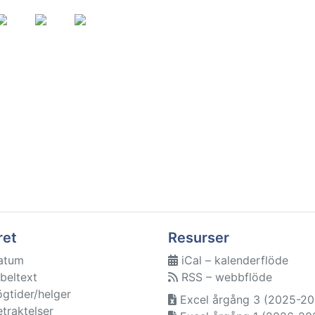
ret
Resurser
atum
iCal – kalenderflöde
beltext
RSS – webbflöde
ögtider/helger
Excel årgång 3 (2025-20
etraktelser