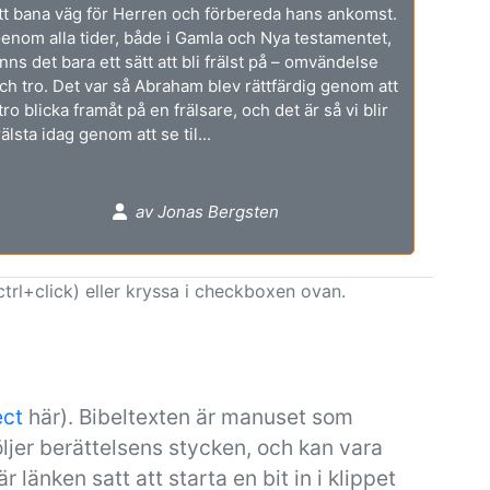
tt bana väg för Herren och förbereda hans ankomst.
enom alla tider, både i Gamla och Nya testamentet,
inns det bara ett sätt att bli frälst på – omvändelse
ch tro. Det var så Abraham blev rättfärdig genom att
 tro blicka framåt på en frälsare, och det är så vi blir
rälsta idag genom att se til...
av Jonas Bergsten
ctrl+click) eller kryssa i checkboxen ovan.
ect
här). Bibeltexten är manuset som
ljer berättelsens stycken, och kan vara
är länken satt att starta en bit in i klippet