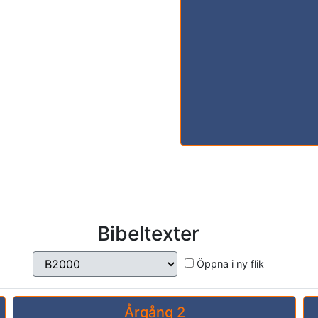
Bibeltexter
Öppna i ny flik
Årgång 2