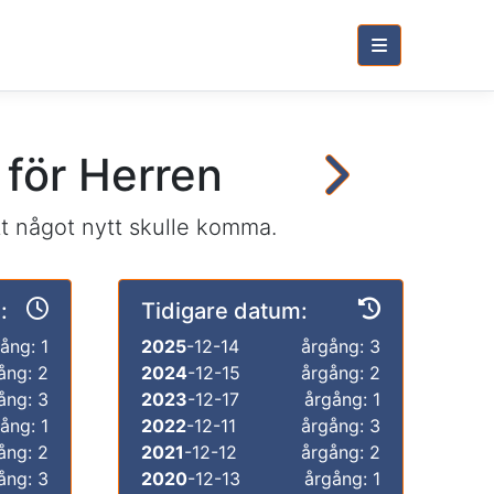
 för Herren
 något nytt skulle komma.
:
Tidigare datum:
ång: 1
2025
-12-14
årgång: 3
ång: 2
2024
-12-15
årgång: 2
ång: 3
2023
-12-17
årgång: 1
ång: 1
2022
-12-11
årgång: 3
ång: 2
2021
-12-12
årgång: 2
ång: 3
2020
-12-13
årgång: 1