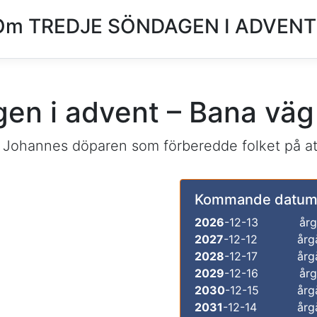
Om TREDJE SÖNDAGEN I ADVENT
en i advent – Bana väg
Johannes döparen som förberedde folket på att
Kommande datum
2026
-12-13
årg
2027
-12-12
årg
2028
-12-17
årg
2029
-12-16
årg
2030
-12-15
årg
2031
-12-14
årg