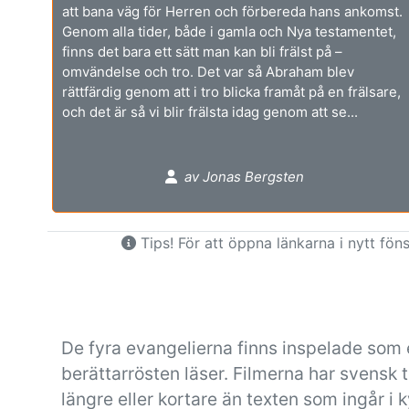
att bana väg för Herren och förbereda hans ankomst.
Genom alla tider, både i gamla och Nya testamentet,
finns det bara ett sätt man kan bli frälst på –
omvändelse och tro. Det var så Abraham blev
rättfärdig genom att i tro blicka framåt på en frälsare,
och det är så vi blir frälsta idag genom att se...
av Jonas Bergsten
Tips! För att öppna länkarna i nytt föns
De fyra evangelierna finns inspelade som 
berättarrösten läser. Filmerna har svensk 
längre eller kortare än texten som ingår i kyr