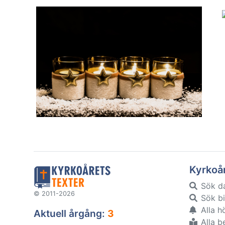
Kyrkoå
Sök d
© 2011-2026
Sök bi
Alla h
Aktuell årgång:
3
Alla b