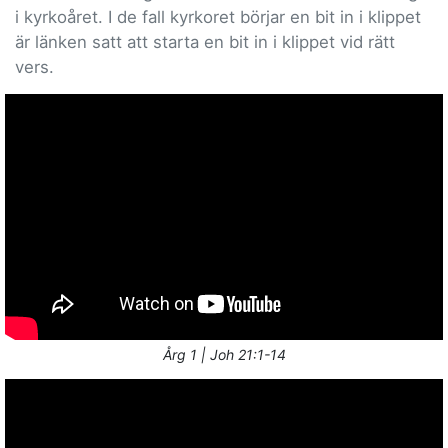
i kyrkoåret. I de fall kyrkoret börjar en bit in i klippet
är länken satt att starta en bit in i klippet vid rätt
vers.
Årg 1 | Joh 21:1-14