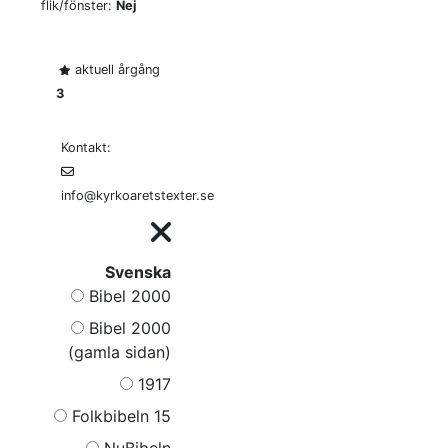
flik/fönster:
Nej
aktuell årgång
3
Kontakt:
info@kyrkoaretstexter.se
Svenska
Bibel 2000
Bibel 2000
(gamla sidan)
1917
Folkbibeln 15
NuBibeln