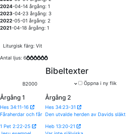
2024
-04-14
årgång: 1
2023
-04-23
årgång: 3
2022
-05-01
årgång: 2
2021
-04-18
årgång: 1
Liturgisk färg: Vit
Antal ljus: 6
Bibeltexter
Öppna i ny flik
Årgång 1
Årgång 2
Hes 34:11-16
Hes 34:23-31
Fåraherdar och får
Den utvalde herden av Davids släkt
1 Pet 2:22-25
Heb 13:20-21
Jesu exempel
Var inte själviska