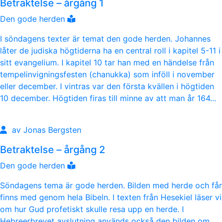
Betraktelse – årgång 1
Den gode herden
I söndagens texter är temat den gode herden. Johannes
låter de judiska högtiderna ha en central roll i kapitel 5-11 i
sitt evangelium. I kapitel 10 tar han med en händelse från
tempelinvigningsfesten (chanukka) som inföll i november
eller december. I vintras var den första kvällen i högtiden
10 december. Högtiden firas till minne av att man år 164...
av Jonas Bergsten
Betraktelse – årgång 2
Den gode herden
Söndagens tema är gode herden. Bilden med herde och får
finns med genom hela Bibeln. I texten från Hesekiel läser vi
om hur Gud profetiskt skulle resa upp en herde. I
Hebreerbrevet avslutning används också den bilden om