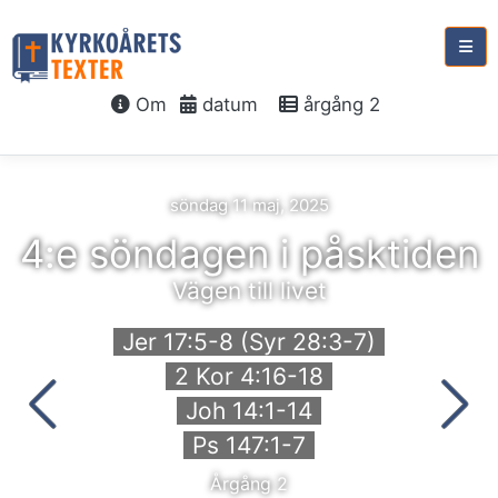
Om
datum
årgång 2
söndag 11 maj, 2025
4:e söndagen i påsktiden
Vägen till livet
Jer 17:5-8 (Syr 28:3-7)
2 Kor 4:16-18
Joh 14:1-14
Ps 147:1-7
Årgång 2