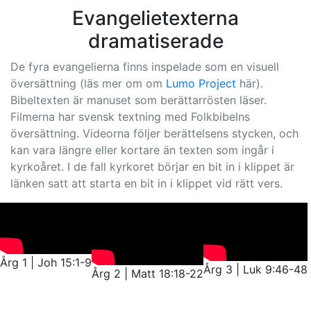
Evangelietexterna
dramatiserade
De fyra evangelierna finns inspelade som en visuell
översättning (läs mer om om
Lumo Project
här).
Bibeltexten är manuset som berättarrösten läser.
Filmerna har svensk textning med Folkbibelns
översättning. Videorna följer berättelsens stycken, och
kan vara längre eller kortare än texten som ingår i
kyrkoåret. I de fall kyrkoret börjar en bit in i klippet är
länken satt att starta en bit in i klippet vid rätt vers.
Årg 1 | Joh 15:1-9
Årg 3 | Luk 9:46-48
Årg 2 | Matt 18:18-22