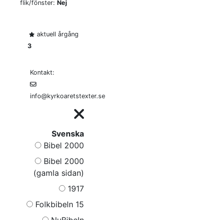
flik/fönster:
Nej
aktuell årgång
3
Kontakt:
info@kyrkoaretstexter.se
Svenska
Bibel 2000
Bibel 2000
(gamla sidan)
1917
Folkbibeln 15
NuBibeln