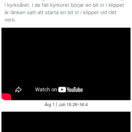
i kyrkoåret. I de fall kyrkoret börjar en bit in i klippet
är länken satt att starta en bit in i klippet vid rätt
vers.
Årg 1 | Joh 15:26-16:4