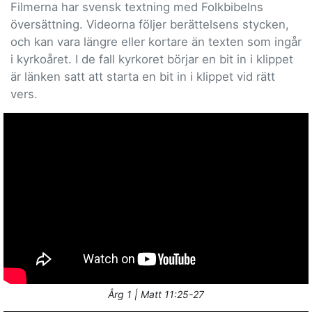
Filmerna har svensk textning med Folkbibelns
översättning. Videorna följer berättelsens stycken,
och kan vara längre eller kortare än texten som ingår
i kyrkoåret. I de fall kyrkoret börjar en bit in i klippet
är länken satt att starta en bit in i klippet vid rätt
vers.
Årg 1 | Matt 11:25-27