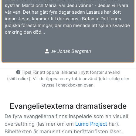
systrar, Marta och Maria, var Jesu vänner - Jesus vill vara
vår vän! Det har gått fyra dagar sedan Lasarus har dött
innan Jesus kommer till deras hus i Betania. Det fanns
judiska föreställningar, där man menade att själen svävade
omkring den död...
av Jonas Bergsten
Tips! För att öppna länkarna i nytt fönster använd
(shift+click). Vill du öppna en ny tabb använd (ctrl+click) eller
kryssa i checkboxen ovan.
Evangelietexterna dramatiserade
De fyra evangelierna finns inspelade som en visuell
översättning (läs mer om om
Lumo Project
här).
Bibeltexten är manuset som berättarrösten läser.