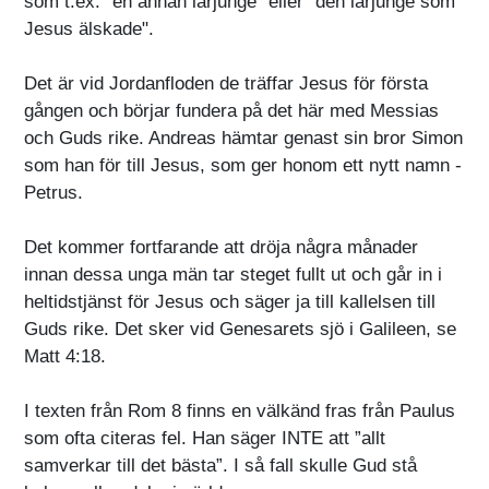
som t.ex. "en annan lärjunge" eller "den lärjunge som
Jesus älskade".
Det är vid Jordanfloden de träffar Jesus för första
gången och börjar fundera på det här med Messias
och Guds rike. Andreas hämtar genast sin bror Simon
som han för till Jesus, som ger honom ett nytt namn -
Petrus.
Det kommer fortfarande att dröja några månader
innan dessa unga män tar steget fullt ut och går in i
heltidstjänst för Jesus och säger ja till kallelsen till
Guds rike. Det sker vid Genesarets sjö i Galileen, se
Matt 4:18.
I texten från Rom 8 finns en välkänd fras från Paulus
som ofta citeras fel. Han säger INTE att ”allt
samverkar till det bästa”. I så fall skulle Gud stå