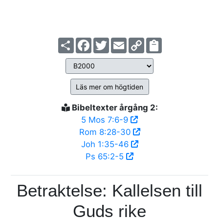
Share
Facebook
Twitter
Email
Copy
Link
Läs mer om högtiden
Bibeltexter årgång 2:
5 Mos 7:6-9
Rom 8:28-30
Joh 1:35-46
Ps 65:2-5
Betraktelse: Kallelsen till
Guds rike