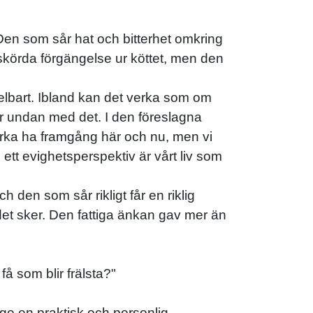
en som sår hat och bitterhet omkring
l skörda förgängelse ur köttet, men den
delbart. Ibland kan det verka som om
er undan med det. I den föreslagna
erka ha framgång här och nu, men vi
tt evighetsperspektiv är vårt liv som
den som sår rikligt får en riklig
e det sker. Den fattiga änkan gav mer än
å som blir frälsta?"
t ge en praktisk och personlig