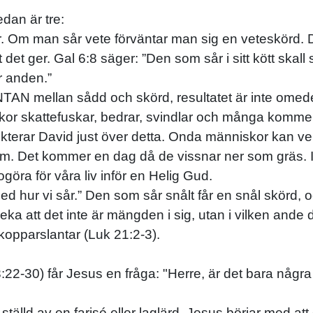
edan är tre:
Om man sår vete förväntar man sig en veteskörd. D
t det ger. Gal 6:8 säger: ”Den som sår i sitt kött skal
r anden.”
VÄNTAN mellan sådd och skörd, resultatet är inte ome
iskor skattefuskar, bedrar, svindlar och många komm
ekterar David just över detta. Onda människor kan v
. Det kommer en dag då de vissnar ner som gräs. I e
göra för våra liv inför en Helig Gud.
 vi sår.” Den som sår snålt får en snål skörd, och 
påpeka att det inte är mängden i sig, utan i vilken and
 kopparslantar (Luk 21:2-3).
22-30) får Jesus en fråga: "Herre, är det bara några f
 ställd av en farisé eller laglärd. Jesus börjar med at