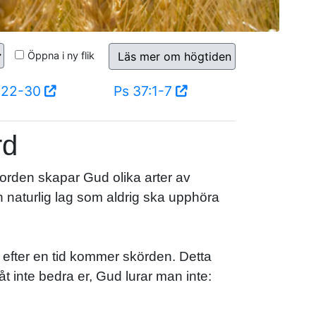
Öppna i ny flik
Läs mer om högtiden
3:22-30
Ps 37:1-7
rd
orden skapar Gud olika arter av
en naturlig lag som aldrig ska upphöra
ch efter en tid kommer skörden. Detta
åt inte bedra er, Gud lurar man inte: