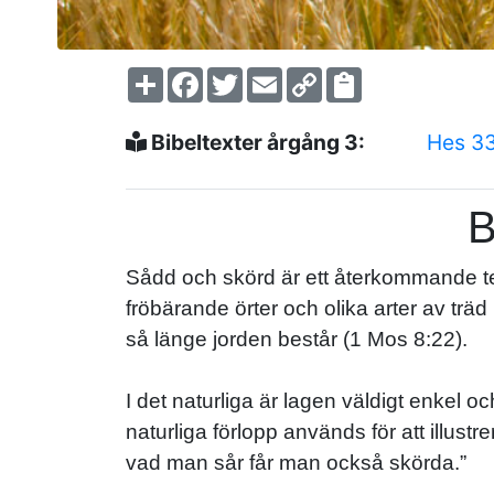
Share
Facebook
Twitter
Email
Copy
Link
Bibeltexter årgång 3:
Hes 3
B
Sådd och skörd är ett återkommande te
fröbärande örter och olika arter av träd
så länge jorden består (1 Mos 8:22).
I det naturliga är lagen väldigt enkel o
naturliga förlopp används för att illust
vad man sår får man också skörda.”