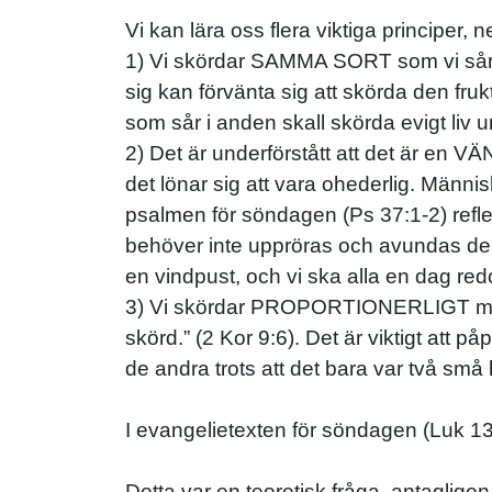
Vi kan lära oss flera viktiga principer, n
1) Vi skördar SAMMA SORT som vi sår. 
sig kan förvänta sig att skörda den fruk
som sår i anden skall skörda evigt liv u
2) Det är underförstått att det är en 
det lönar sig att vara ohederlig. Männ
psalmen för söndagen (Ps 37:1-2) refl
behöver inte uppröras och avundas dem
en vindpust, och vi ska alla en dag redo
3) Vi skördar PROPORTIONERLIGT med hur
skörd.” (2 Kor 9:6). Det är viktigt att 
de andra trots att det bara var två små
I evangelietexten för söndagen (Luk 13:
Detta var en teoretisk fråga, antagligen