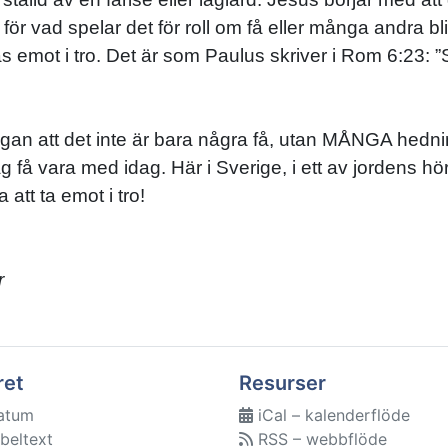
 för vad spelar det för roll om få eller många andra bl
as emot i tro. Det är som Paulus skriver i Rom 6:23
rågan att det inte är bara några få, utan MÅNGA hednin
g få vara med idag. Här i Sverige, i ett av jordens hö
 att ta emot i tro!
r
ret
Resurser
atum
iCal – kalenderflöde
beltext
RSS – webbflöde