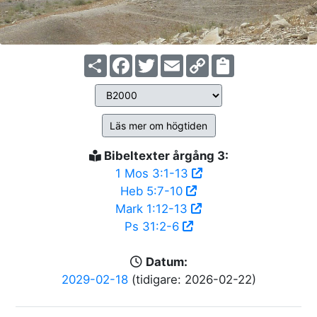
Share
Facebook
Twitter
Email
Copy
Link
Läs mer om högtiden
Bibeltexter årgång 3:
1 Mos 3:1-13
Heb 5:7-10
Mark 1:12-13
Ps 31:2-6
Datum:
2029-02-18
(tidigare: 2026-02-22)