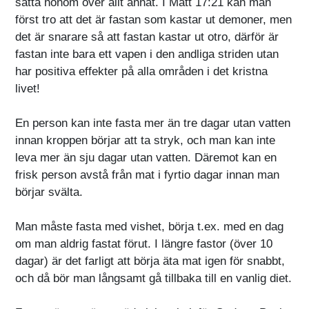
sätta honom över allt annat. I Matt 17:21 kan man
först tro att det är fastan som kastar ut demoner, men
det är snarare så att fastan kastar ut otro, därför är
fastan inte bara ett vapen i den andliga striden utan
har positiva effekter på alla områden i det kristna
livet!
En person kan inte fasta mer än tre dagar utan vatten
innan kroppen börjar att ta stryk, och man kan inte
leva mer än sju dagar utan vatten. Däremot kan en
frisk person avstå från mat i fyrtio dagar innan man
börjar svälta.
Man måste fasta med vishet, börja t.ex. med en dag
om man aldrig fastat förut. I längre fastor (över 10
dagar) är det farligt att börja äta mat igen för snabbt,
och då bör man långsamt gå tillbaka till en vanlig diet.