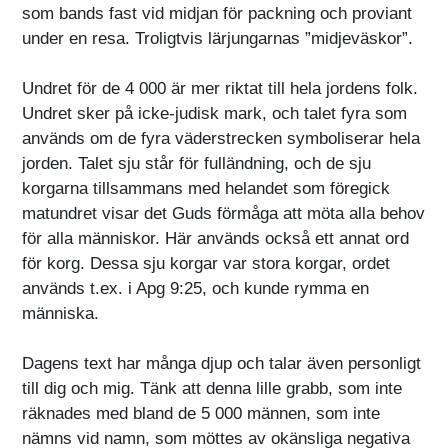
som bands fast vid midjan för packning och proviant
under en resa. Troligtvis lärjungarnas ”midjeväskor”.
Undret för de 4 000 är mer riktat till hela jordens folk.
Undret sker på icke-judisk mark, och talet fyra som
används om de fyra väderstrecken symboliserar hela
jorden. Talet sju står för fulländning, och de sju
korgarna tillsammans med helandet som föregick
matundret visar det Guds förmåga att möta alla behov
för alla människor. Här används också ett annat ord
för korg. Dessa sju korgar var stora korgar, ordet
används t.ex. i Apg 9:25, och kunde rymma en
människa.
Dagens text har många djup och talar även personligt
till dig och mig. Tänk att denna lille grabb, som inte
räknades med bland de 5 000 männen, som inte
nämns vid namn, som möttes av okänsliga negativa