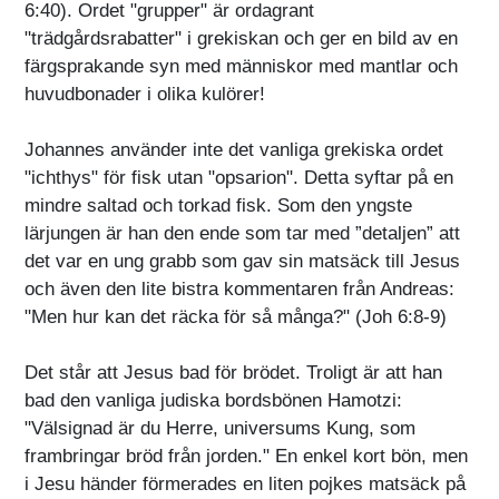
6:40). Ordet "grupper" är ordagrant
"trädgårdsrabatter" i grekiskan och ger en bild av en
färgsprakande syn med människor med mantlar och
huvudbonader i olika kulörer!
Johannes använder inte det vanliga grekiska ordet
"ichthys" för fisk utan "opsarion". Detta syftar på en
mindre saltad och torkad fisk. Som den yngste
lärjungen är han den ende som tar med ”detaljen” att
det var en ung grabb som gav sin matsäck till Jesus
och även den lite bistra kommentaren från Andreas:
"Men hur kan det räcka för så många?" (Joh 6:8-9)
Det står att Jesus bad för brödet. Troligt är att han
bad den vanliga judiska bordsbönen Hamotzi:
"Välsignad är du Herre, universums Kung, som
frambringar bröd från jorden." En enkel kort bön, men
i Jesu händer förmerades en liten pojkes matsäck på