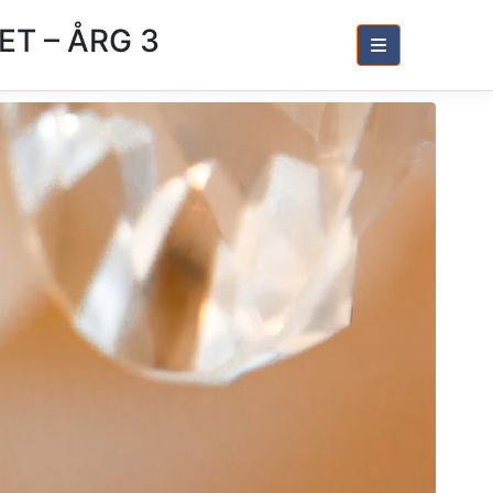
T – ÅRG 3