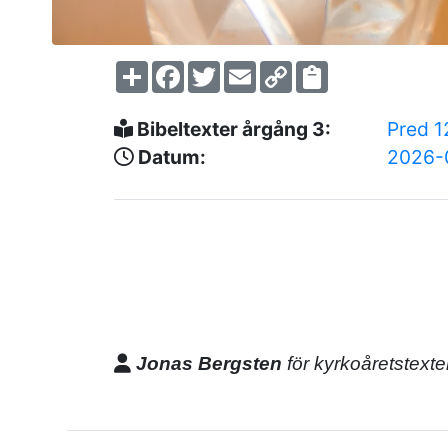
Share
Facebook
Twitter
Email
Copy
Link
Bibeltexter årgång 3:
Pred 1
Datum:
2026-
Jonas Bergsten
för kyrkoåretstexte