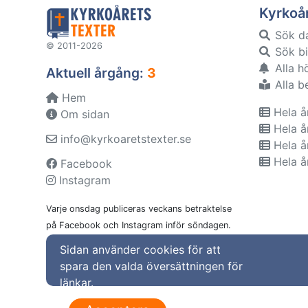
Kyrkoå
Sök d
© 2011-2026
Sök bi
Alla h
Aktuell årgång:
3
Alla b
Hem
Hela å
Om sidan
Hela å
info@kyrkoaretstexter.se
Hela å
Hela å
Facebook
Instagram
Varje onsdag publiceras veckans betraktelse
på Facebook och Instagram inför söndagen.
Sidan använder cookies för att
spara den valda översättningen för
länkar.