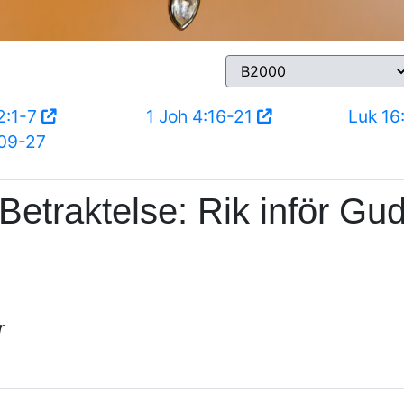
2:1-7
1 Joh 4:16-21
Luk 16
09-27
Betraktelse: Rik inför Gu
r