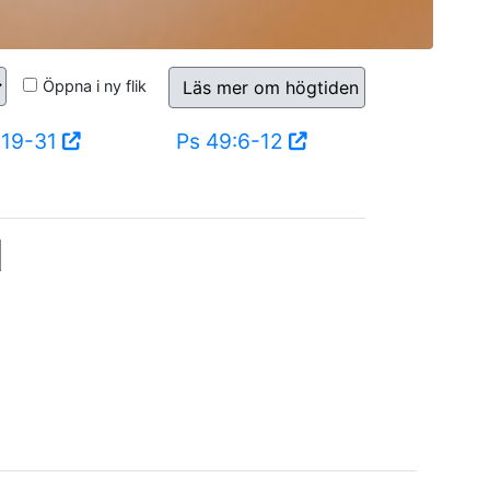
Öppna i ny flik
Läs mer om högtiden
:19-31
Ps 49:6-12
d