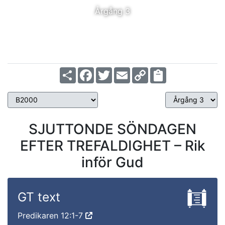
Årgång 3
Share
Facebook
Twitter
Email
Copy
Link
SJUTTONDE SÖNDAGEN
EFTER TREFALDIGHET – Rik
inför Gud
GT text
Predikaren 12:1-7