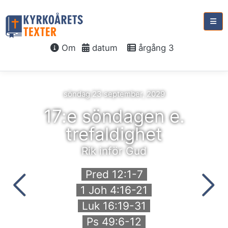
Om
datum
årgång 3
söndag 23 september, 2029
17:e söndagen e.
trefaldighet
Rik inför Gud
Pred 12:1-7
1 Joh 4:16-21
Luk 16:19-31
Ps 49:6-12