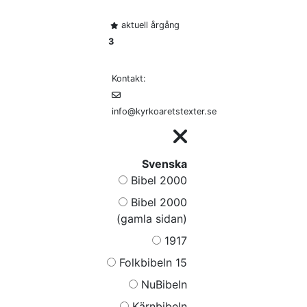
aktuell årgång
3
Kontakt:
info@kyrkoaretstexter.se
Svenska
Bibel 2000
Bibel 2000
(gamla sidan)
1917
Folkbibeln 15
NuBibeln
Kärnbibeln