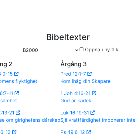
Bibeltexter
Öppna i ny flik
ng 2
Årgång 3
5:9-15
Pred 12:1-7
omens flyktighet
Kom ihåg din Skapare
 6:7-11
1 Joh 4:16-21
jsamhet
Gud är kärlek
2:13-21
Luk 16:19-31
lse om girighetens dårskap
Självrättfärdighet imponerar int
:6-12
Ps 49:6-12