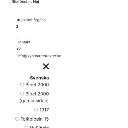
flik/fönster:
Nej
aktuell årgång
3
Kontakt:
info@kyrkoaretstexter.se
Svenska
Bibel 2000
Bibel 2000
(gamla sidan)
1917
Folkbibeln 15
NuBibeln