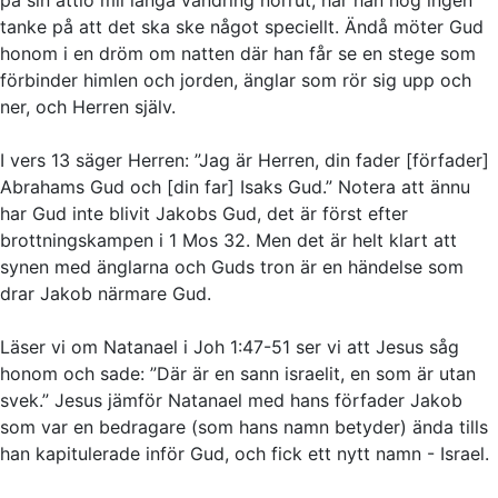
tanke på att det ska ske något speciellt. Ändå möter Gud
honom i en dröm om natten där han får se en stege som
förbinder himlen och jorden, änglar som rör sig upp och
ner, och Herren själv.
I vers 13 säger Herren: ”Jag är Herren, din fader [förfader]
Abrahams Gud och [din far] Isaks Gud.” Notera att ännu
har Gud inte blivit Jakobs Gud, det är först efter
brottningskampen i 1 Mos 32. Men det är helt klart att
synen med änglarna och Guds tron är en händelse som
drar Jakob närmare Gud.
Läser vi om Natanael i Joh 1:47-51 ser vi att Jesus såg
honom och sade: ”Där är en sann israelit, en som är utan
svek.” Jesus jämför Natanael med hans förfader Jakob
som var en bedragare (som hans namn betyder) ända tills
han kapitulerade inför Gud, och fick ett nytt namn - Israel.