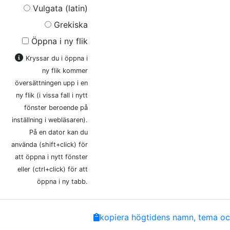
Vulgata (latin)
Grekiska
Öppna i ny flik
Kryssar du i öppna i
ny flik kommer
översättningen upp i en
ny flik (i vissa fall i nytt
fönster beroende på
inställning i webläsaren).
På en dator kan du
använda (shift+click) för
att öppna i nytt fönster
eller (ctrl+click) för att
öppna i ny tabb.
Share
Facebook
Twitter
Email
Copy
kopiera högtidens namn, tema och
Link