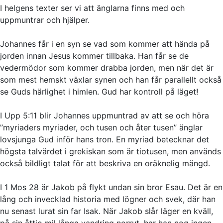
I helgens texter ser vi att änglarna finns med och
uppmuntrar och hjälper.
Johannes får i en syn se vad som kommer att hända på
jorden innan Jesus kommer tillbaka. Han får se de
vedermödor som kommer drabba jorden, men när det är
som mest hemskt växlar synen och han får parallellt också
se Guds härlighet i himlen. Gud har kontroll på läget!
I Upp 5:11 blir Johannes uppmuntrad av att se och höra
”myriaders myriader, och tusen och åter tusen” änglar
lovsjunga Gud inför hans tron. En myriad betecknar det
högsta talvärdet i grekiskan som är tiotusen, men används
också bildligt talat för att beskriva en oräknelig mängd.
I 1 Mos 28 är Jakob på flykt undan sin bror Esau. Det är en
lång och invecklad historia med lögner och svek, där han
nu senast lurat sin far Isak. När Jakob slår läger en kväll,
på sin åttio mil långa vandring norrut, har han nog ingen