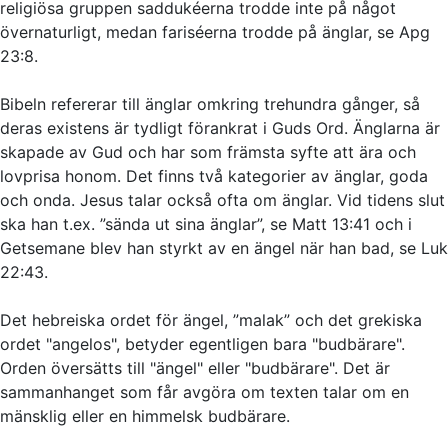
religiösa gruppen saddukéerna trodde inte på något
övernaturligt, medan fariséerna trodde på änglar, se Apg
23:8.
Bibeln refererar till änglar omkring trehundra gånger, så
deras existens är tydligt förankrat i Guds Ord. Änglarna är
skapade av Gud och har som främsta syfte att ära och
lovprisa honom. Det finns två kategorier av änglar, goda
och onda. Jesus talar också ofta om änglar. Vid tidens slut
ska han t.ex. ”sända ut sina änglar”, se Matt 13:41 och i
Getsemane blev han styrkt av en ängel när han bad, se Luk
22:43.
Det hebreiska ordet för ängel, ”malak” och det grekiska
ordet "angelos", betyder egentligen bara "budbärare".
Orden översätts till "ängel" eller "budbärare". Det är
sammanhanget som får avgöra om texten talar om en
mänsklig eller en himmelsk budbärare.