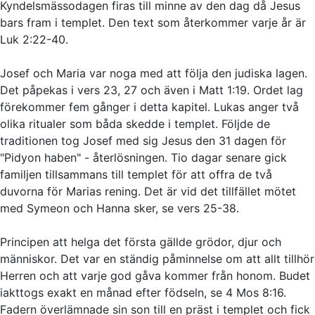
Kyndelsmässodagen firas till minne av den dag då Jesus
bars fram i templet. Den text som återkommer varje år är
Luk 2:22-40.
Josef och Maria var noga med att följa den judiska lagen.
Det påpekas i vers 23, 27 och även i Matt 1:19. Ordet lag
förekommer fem gånger i detta kapitel. Lukas anger två
olika ritualer som båda skedde i templet. Följde de
traditionen tog Josef med sig Jesus den 31 dagen för
"Pidyon haben" - återlösningen. Tio dagar senare gick
familjen tillsammans till templet för att offra de två
duvorna för Marias rening. Det är vid det tillfället mötet
med Symeon och Hanna sker, se vers 25-38.
Principen att helga det första gällde grödor, djur och
människor. Det var en ständig påminnelse om att allt tillhör
Herren och att varje god gåva kommer från honom. Budet
iakttogs exakt en månad efter födseln, se 4 Mos 8:16.
Fadern överlämnade sin son till en präst i templet och fick