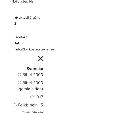
flik/fönster:
Nej
aktuell årgång
3
Kontakt:
info@kyrkoaretstexter.se
Svenska
Bibel 2000
Bibel 2000
(gamla sidan)
1917
Folkbibeln 15
NuBibeln