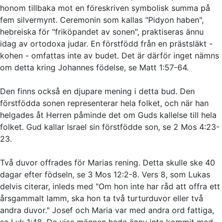
honom tillbaka mot en föreskriven symbolisk summa på
fem silvermynt. Ceremonin som kallas "Pidyon haben",
hebreiska för "friköpandet av sonen", praktiseras ännu
idag av ortodoxa judar. En förstfödd från en prästsläkt -
kohen - omfattas inte av budet. Det är därför inget nämns
om detta kring Johannes födelse, se Matt 1:57-64.
Den finns också en djupare mening i detta bud. Den
förstfödda sonen representerar hela folket, och när han
helgades åt Herren påminde det om Guds kallelse till hela
folket. Gud kallar Israel sin förstfödde son, se 2 Mos 4:23-
23.
Två duvor offrades för Marias rening. Detta skulle ske 40
dagar efter födseln, se 3 Mos 12:2-8. Vers 8, som Lukas
delvis citerar, inleds med "Om hon inte har råd att offra ett
årsgammalt lamm, ska hon ta två turturduvor eller två
andra duvor." Josef och Maria var med andra ord fattiga,
se Luk 1:48. De vise männen hade ännu inte kommit med