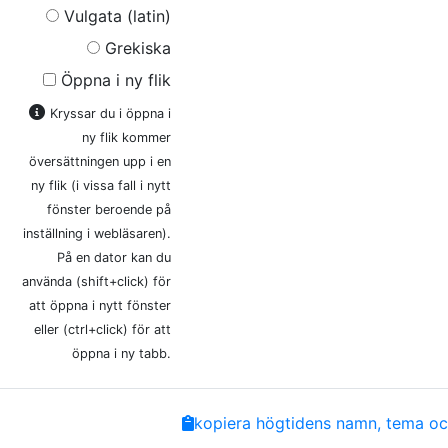
Vulgata (latin)
Grekiska
Öppna i ny flik
Kryssar du i öppna i
ny flik kommer
översättningen upp i en
ny flik (i vissa fall i nytt
fönster beroende på
inställning i webläsaren).
På en dator kan du
använda (shift+click) för
att öppna i nytt fönster
eller (ctrl+click) för att
öppna i ny tabb.
Share
Facebook
Twitter
Email
Copy
kopiera högtidens namn, tema och
Link