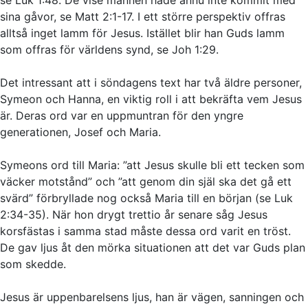
sina gåvor, se Matt 2:1-17. I ett större perspektiv offras
alltså inget lamm för Jesus. Istället blir han Guds lamm
som offras för världens synd, se Joh 1:29.
Det intressant att i söndagens text har två äldre personer,
Symeon och Hanna, en viktig roll i att bekräfta vem Jesus
är. Deras ord var en uppmuntran för den yngre
generationen, Josef och Maria.
Symeons ord till Maria: ”att Jesus skulle bli ett tecken som
väcker motstånd” och ”att genom din själ ska det gå ett
svärd” förbryllade nog också Maria till en början (se Luk
2:34-35). När hon drygt trettio år senare såg Jesus
korsfästas i samma stad måste dessa ord varit en tröst.
De gav ljus åt den mörka situationen att det var Guds plan
som skedde.
Jesus är uppenbarelsens ljus, han är vägen, sanningen och