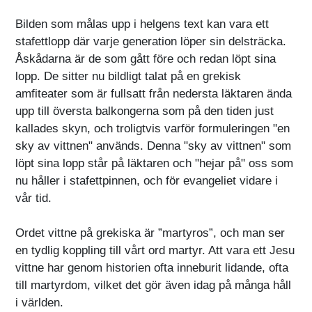
Bilden som målas upp i helgens text kan vara ett
stafettlopp där varje generation löper sin delsträcka.
Åskådarna är de som gått före och redan löpt sina
lopp. De sitter nu bildligt talat på en grekisk
amfiteater som är fullsatt från nedersta läktaren ända
upp till översta balkongerna som på den tiden just
kallades skyn, och troligtvis varför formuleringen "en
sky av vittnen" används. Denna "sky av vittnen" som
löpt sina lopp står på läktaren och "hejar på" oss som
nu håller i stafettpinnen, och för evangeliet vidare i
vår tid.
Ordet vittne på grekiska är ”martyros”, och man ser
en tydlig koppling till vårt ord martyr. Att vara ett Jesu
vittne har genom historien ofta inneburit lidande, ofta
till martyrdom, vilket det gör även idag på många håll
i världen.