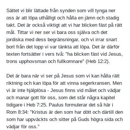
Sättet vi blir lättade från synden som vill tynga ner
oss är att löpa uthålligt och hålla en jämn och stadig
takt. Det är också viktigt att vi har blicken fäst på rätt
mål. Tittar vi ner ser vi bara oss själva och det
jordiska med dess begränsningar, och vi irrar snart
bort från det lopp vi var tänkta att löpa. Det är därför
texten fortsätter i vers två: "ha blicken fäst vid Jesus,
trons upphovsman och fullkomnare" (Heb 12:2).
Det är bara när vi ser på Jesus som vi kan hålla rätt
riktning och kan löpa för att vinna segerkransen. Men
vi är inte hjälplösa - Jesus finns vid målet och vädjar
och manar gott för oss, som det står några kapitel
tidigare i Heb 7:25. Paulus formulerar det så här i
Rom 8:34: "Kristus är den som har dött och därtill den
som har uppväckts och sitter på Guds högra sida och
vädjar för oss."