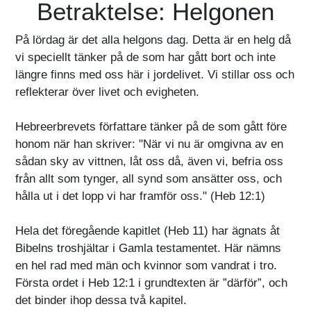
Betraktelse: Helgonen
På lördag är det alla helgons dag. Detta är en helg då
vi speciellt tänker på de som har gått bort och inte
längre finns med oss här i jordelivet. Vi stillar oss och
reflekterar över livet och evigheten.
Hebreerbrevets författare tänker på de som gått före
honom när han skriver: "När vi nu är omgivna av en
sådan sky av vittnen, låt oss då, även vi, befria oss
från allt som tynger, all synd som ansätter oss, och
hålla ut i det lopp vi har framför oss." (Heb 12:1)
Hela det föregående kapitlet (Heb 11) har ägnats åt
Bibelns troshjältar i Gamla testamentet. Här nämns
en hel rad med män och kvinnor som vandrat i tro.
Första ordet i Heb 12:1 i grundtexten är ”därför”, och
det binder ihop dessa två kapitel.