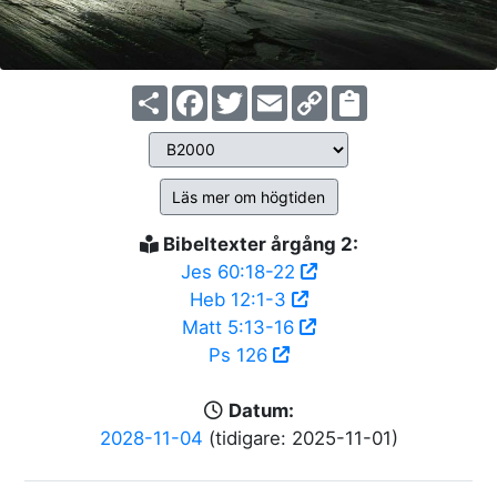
Share
Facebook
Twitter
Email
Copy
Link
Läs mer om högtiden
Bibeltexter årgång 2:
Jes 60:18-22
Heb 12:1-3
Matt 5:13-16
Ps 126
Datum:
2028-11-04
(tidigare: 2025-11-01)