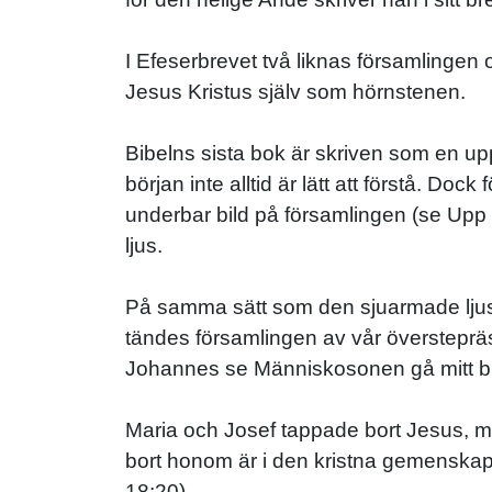
I Efeserbrevet två liknas församlingen
Jesus Kristus själv som hörnstenen.
Bibelns sista bok är skriven som en up
början inte alltid är lätt att förstå. Do
underbar bild på församlingen (se Upp 1
ljus.
På samma sätt som den sjuarmade ljuss
tändes församlingen av vår överstepräst
Johannes se Människosonen gå mitt bla
Maria och Josef tappade bort Jesus, me
bort honom är i den kristna gemenskapen
18:20).