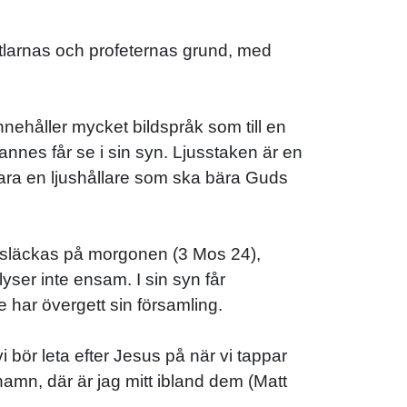
stlarnas och profeternas grund, med
nehåller mycket bildspråk som till en
hannes får se i sin syn. Ljusstaken är en
 bara en ljushållare som ska bära Guds
n släckas på morgonen (3 Mos 24),
yser inte ensam. I sin syn får
har övergett sin församling.
bör leta efter Jesus på när vi tappar
namn, där är jag mitt ibland dem (Matt