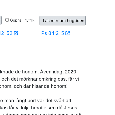
Öppna i ny flik
Läs mer om högtiden
:42-52
Ps 84:2-5
 saknade de honom. Även idag, 2020,
 och det mörknar omkring oss, får vi
honom, och där hittar de honom!
e man långt bort var det svårt att
as får vi följa berättelsen då Jesus
ju dagar, men det var inte ovanligt att