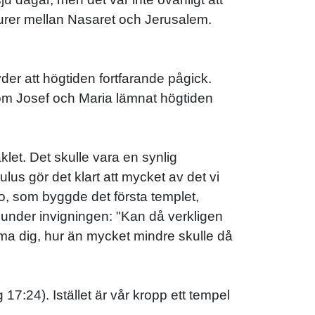
gsturer mellan Nasaret och Jerusalem.
yder att högtiden fortfarande pågick.
 om Josef och Maria lämnat högtiden
t. Det skulle vara en synlig
us gör det klart att mycket av det vi
, som byggde det första templet,
n under invigningen: "Kan då verkligen
mma dig, hur än mycket mindre skulle då
7:24). Istället är vår kropp ett tempel