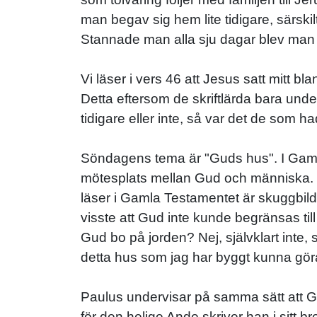
man begav sig hem lite tidigare, särskil
Stannade man alla sju dagar blev man b
Vi läser i vers 46 att Jesus satt mitt b
Detta eftersom de skriftlärda bara un
tidigare eller inte, så var det de som h
Söndagens tema är "Guds hus". I Gaml
mötesplats mellan Gud och människa. Je
läser i Gamla Testamentet är skuggbil
visste att Gud inte kunde begränsas til
Gud bo på jorden? Nej, självklart inte,
detta hus som jag har byggt kunna göra
Paulus undervisar på samma sätt att Gud
för den helige Ande skriver han i sitt bre