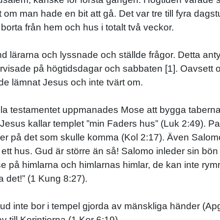
t om man hade en bit att gå. Det var tre till fyra da
orta från hem och hus i totalt två veckor.
land lärarna och lyssnade och ställde frågor. Detta ant
dervisade på högtidsdagar och sabbaten [1]. Oavsett
ade lämnat Jesus och inte tvärt om.
a testamentet uppmanades Mose att bygga tabernakle
sus kallar templet ”min Faders hus” (Luk 2:49). Paul
der på det som skulle komma (Kol 2:17). Även Salomo
l ett hus. Gud är större än så! Salomo inleder sin bö
 se på himlarna och himlarnas himlar, de kan inte ry
 det!” (1 Kung 8:27).
 inte bor i tempel gjorda av mänskliga händer (Apg 1
v till Korintierna (1 Kor 6:19).