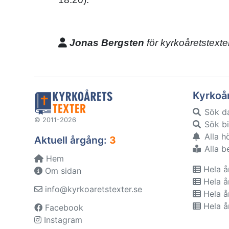
Jonas Bergsten
för kyrkoåretstexte
Kyrkoå
Sök d
© 2011-2026
Sök bi
Alla h
Aktuell årgång:
3
Alla b
Hem
Hela å
Om sidan
Hela å
info@kyrkoaretstexter.se
Hela å
Hela å
Facebook
Instagram