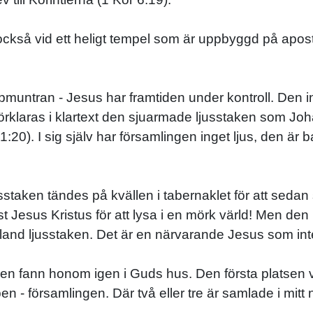
 också vid ett heligt tempel som är uppbyggd på apo
pmuntran - Jesus har framtiden under kontroll. Den in
ck förklaras i klartext den sjuarmade ljusstaken som Jo
:20). I sig själv har församlingen inget ljus, den är
taken tändes på kvällen i tabernaklet för att seda
 Jesus Kristus för att lysa i en mörk värld! Men den l
nd ljusstaken. Det är en närvarande Jesus som inte 
n fann honom igen i Guds hus. Den första platsen vi 
 - församlingen. Där två eller tre är samlade i mitt 