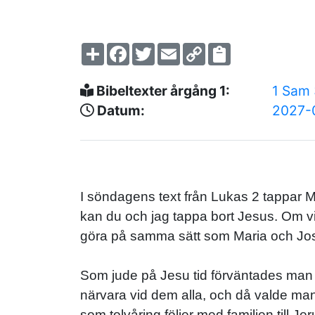
Share
Facebook
Twitter
Email
Copy
Link
Bibeltexter årgång 1:
1 Sam 
Datum:
2027-
I söndagens text från Lukas 2 tappar M
kan du och jag tappa bort Jesus. Om vi
göra på samma sätt som Maria och Josef
Som jude på Jesu tid förväntades man att
närvara vid dem alla, och då valde man
som tolvåring följer med familjen till J