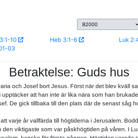
3:1-10
Heb 3:1-6
Luk 2
01-03
Betraktelse: Guds hus
aria och Josef bort Jesus. Först när det blev kväll
 upptäcker att han inte är lika nära som han brukade
. De gick tillbaka till den plats där de senast såg 
 varje år vallfärda till högtiderna i Jerusalem. Bodd
 den viktigaste som var påskhögtiden på våren. I Luk
erusalem, kanske för första gången. Högtiden varade s