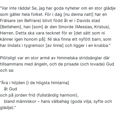
"Var inte rädda! Se, jag har goda nyheter om en stor glädje
som gäller hela folket. För i dag [nu denna natt] har en
Frälsare (en Befriare) blivit född åt er i Davids stad
[Betlehem], han [som] är den Smorde (Messias, Kristus),
Herren. Detta ska vara tecknet för er [det sätt som ni
känner igen honom på]: Ni ska finna ett nyfött barn, som
har lindats i tygremsor [av linne] och ligger i en krubba."
Plötsligt var en stor armé av himmelska stridsänglar där
tillsammans med ängeln, och de prisade (och lovade) Gud
och sa:
"Ära i höjden [i de högsta himlarna]
åt Gud
och på jorden frid (fullständig harmoni),
bland människor – hans välbehag (goda vilja; syfte och
glädje)."