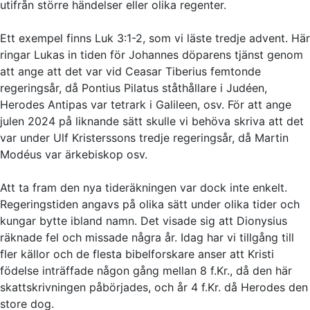
utifrån större händelser eller olika regenter.
Ett exempel finns Luk 3:1-2, som vi läste tredje advent. Här
ringar Lukas in tiden för Johannes döparens tjänst genom
att ange att det var vid Ceasar Tiberius femtonde
regeringsår, då Pontius Pilatus ståthållare i Judéen,
Herodes Antipas var tetrark i Galileen, osv. För att ange
julen 2024 på liknande sätt skulle vi behöva skriva att det
var under Ulf Kristerssons tredje regeringsår, då Martin
Modéus var ärkebiskop osv.
Att ta fram den nya tideräkningen var dock inte enkelt.
Regeringstiden angavs på olika sätt under olika tider och
kungar bytte ibland namn. Det visade sig att Dionysius
räknade fel och missade några år. Idag har vi tillgång till
fler källor och de flesta bibelforskare anser att Kristi
födelse inträffade någon gång mellan 8 f.Kr., då den här
skattskrivningen påbörjades, och år 4 f.Kr. då Herodes den
store dog.