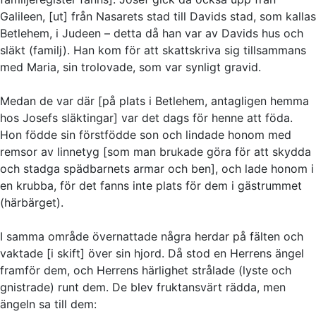
Galileen, [ut] från Nasarets stad till Davids stad, som kallas
Betlehem, i Judeen – detta då han var av Davids hus och
släkt (familj). Han kom för att skattskriva sig tillsammans
med Maria, sin trolovade, som var synligt gravid.
Medan de var där [på plats i Betlehem, antagligen hemma
hos Josefs släktingar] var det dags för henne att föda.
Hon födde sin förstfödde son och lindade honom med
remsor av linnetyg [som man brukade göra för att skydda
och stadga spädbarnets armar och ben], och lade honom i
en krubba, för det fanns inte plats för dem i gästrummet
(härbärget).
I samma område övernattade några herdar på fälten och
vaktade [i skift] över sin hjord. Då stod en Herrens ängel
framför dem, och Herrens härlighet strålade (lyste och
gnistrade) runt dem. De blev fruktansvärt rädda, men
ängeln sa till dem: