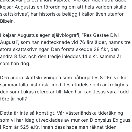
kejsar Augustus en förordning om att hela världen skulle
skattskrivas”, har historiska belägg i källor även utanför
Bibeln.
I kejsar Augustus egen självbiografi, ”Res Gestae Divi
Augusti”, som han nedtecknade vid 76 års ålder, nämns tre
stora skattskrivningar. Den första skedde 28 f.kr, den
andra 8 f.Kr. och den tredje inleddes 14 e.Kr. samma år
som han dog.
Den andra skattskrivningen som påbörjades 8 f.Kr. verkar
sammanfalla historiskt med Jesu födelse och är troligtvis
den som Lukas refererar till. Men hur kan Jesus vara född
före år noll?
Detta är inte så konstigt. Vår västerländska tideräkning
som vi har idag utvecklades av munken Dionysius Exiguus
i Rom år 525 e.Kr. Innan dess hade man räknat tiden