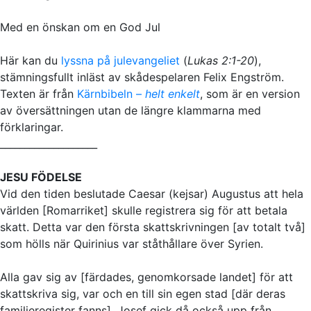
Med en önskan om en God Jul
Här kan du
lyssna på julevangeliet
(
Lukas 2:1-20
),
stämningsfullt inläst av skådespelaren Felix Engström.
Texten är från
Kärnbibeln –
helt enkelt
, som är en version
av översättningen utan de längre klammarna med
förklaringar.
____________________
JESU FÖDELSE
Vid den tiden beslutade Caesar (kejsar) Augustus att hela
världen [Romarriket] skulle registrera sig för att betala
skatt. Detta var den första skattskrivningen [av totalt två]
som hölls när Quirinius var ståthållare över Syrien.
Alla gav sig av [färdades, genomkorsade landet] för att
skattskriva sig, var och en till sin egen stad [där deras
familjeregister fanns]. Josef gick då också upp från