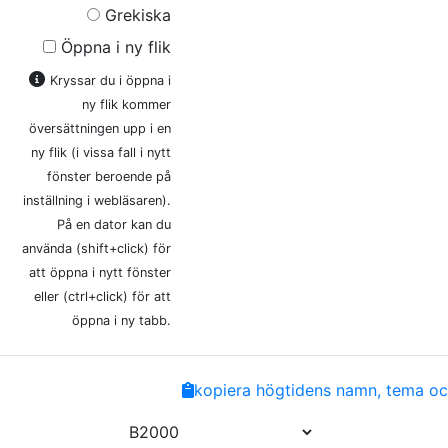
Grekiska
Öppna i ny flik
Kryssar du i öppna i
ny flik kommer
översättningen upp i en
ny flik (i vissa fall i nytt
fönster beroende på
inställning i webläsaren).
På en dator kan du
använda (shift+click) för
att öppna i nytt fönster
eller (ctrl+click) för att
öppna i ny tabb.
Share
Facebook
Twitter
Email
Copy
kopiera högtidens namn, tema och
Link