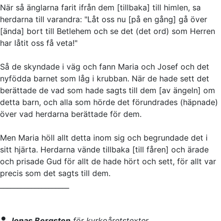
När så änglarna farit ifrån dem [tillbaka] till himlen, sa
herdarna till varandra: "Låt oss nu [på en gång] gå över
[ända] bort till Betlehem och se det (det ord) som Herren
har låtit oss få veta!"
Så de skyndade i väg och fann Maria och Josef och det
nyfödda barnet som låg i krubban. När de hade sett det
berättade de vad som hade sagts till dem [av ängeln] om
detta barn, och alla som hörde det förundrades (häpnade)
över vad herdarna berättade för dem.
Men Maria höll allt detta inom sig och begrundade det i
sitt hjärta. Herdarna vände tillbaka [till fåren] och ärade
och prisade Gud för allt de hade hört och sett, för allt var
precis som det sagts till dem.
____________________
Jonas Bergsten
för kyrkoåretstexter