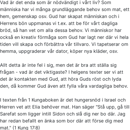
Vad är det enda som är nödvändigt i vårt liv? Som
människa har vi många grundläggande behov som mat, ett
hem, gemenskap osv. Gud har skapat människan och i
Herrens bön uppmanas vi t.ex. att be för vårt dagliga
bröd, så han vet om alla dessa behov. Vi människor har
också en kreativ förmåga som Gud har lagt ner där vi hela
tiden vill skapa och förbättra vår tillvaro. Vi tapetserar om
hemma, uppgraderar vår dator, köper nya kläder, osv.
Allt detta är inte fel i sig, men det är bra att ställa sig
frågan - vad är det viktigaste? I helgens texter ser vi att
det är kontakten med Gud, att höra Guds röst och lyda
den, då kommer Gud även att fylla våra vardagliga behov.
I texten från 1 Kungaboken är det hungersnöd i Israel och
Herren vet att Elia behöver mat. Han säger "Stå upp, gå till
Sarefat som ligger intill Sidon och slå dig ner bo där. Jag
har redan befallt en änka som bor där att förse dig med
mat." (1 Kung 17:8)