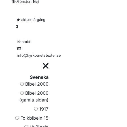
flik/fönster:
Nej
aktuell årgång
3
Kontakt:
info@kyrkoaretstexter.se
Svenska
Bibel 2000
Bibel 2000
(gamla sidan)
1917
Folkbibeln 15
NuBibeln