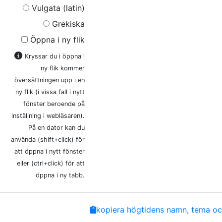
Vulgata (latin)
Grekiska
Öppna i ny flik
Kryssar du i öppna i
ny flik kommer
översättningen upp i en
ny flik (i vissa fall i nytt
fönster beroende på
inställning i webläsaren).
På en dator kan du
använda (shift+click) för
att öppna i nytt fönster
eller (ctrl+click) för att
öppna i ny tabb.
Share
Facebook
Twitter
Email
Copy
kopiera högtidens namn, tema och
Link