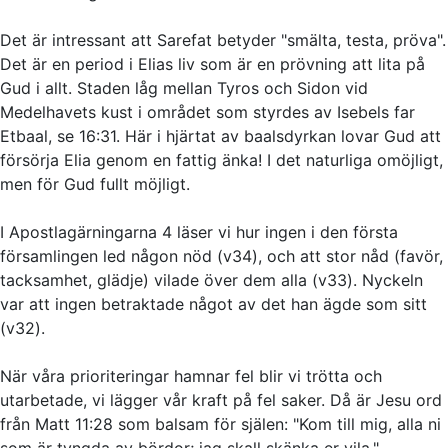
Det är intressant att Sarefat betyder "smälta, testa, pröva".
Det är en period i Elias liv som är en prövning att lita på
Gud i allt. Staden låg mellan Tyros och Sidon vid
Medelhavets kust i området som styrdes av Isebels far
Etbaal, se 16:31. Här i hjärtat av baalsdyrkan lovar Gud att
försörja Elia genom en fattig änka! I det naturliga omöjligt,
men för Gud fullt möjligt.
I Apostlagärningarna 4 läser vi hur ingen i den första
församlingen led någon nöd (v34), och att stor nåd (favör,
tacksamhet, glädje) vilade över dem alla (v33). Nyckeln
var att ingen betraktade något av det han ägde som sitt
(v32).
När våra prioriteringar hamnar fel blir vi trötta och
utarbetade, vi lägger vår kraft på fel saker. Då är Jesu ord
från Matt 11:28 som balsam för själen: "Kom till mig, alla ni
som är tyngda av bördor; jag skall skänka er vila."