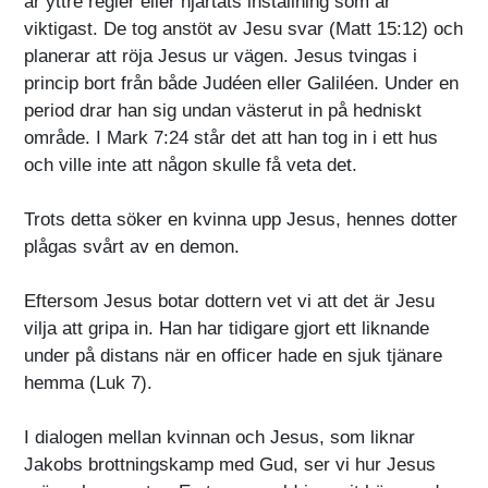
är yttre regler eller hjärtats inställning som är
viktigast. De tog anstöt av Jesu svar (Matt 15:12) och
planerar att röja Jesus ur vägen. Jesus tvingas i
princip bort från både Judéen eller Galiléen. Under en
period drar han sig undan västerut in på hedniskt
område. I Mark 7:24 står det att han tog in i ett hus
och ville inte att någon skulle få veta det.
Trots detta söker en kvinna upp Jesus, hennes dotter
plågas svårt av en demon.
Eftersom Jesus botar dottern vet vi att det är Jesu
vilja att gripa in. Han har tidigare gjort ett liknande
under på distans när en officer hade en sjuk tjänare
hemma (Luk 7).
I dialogen mellan kvinnan och Jesus, som liknar
Jakobs brottningskamp med Gud, ser vi hur Jesus