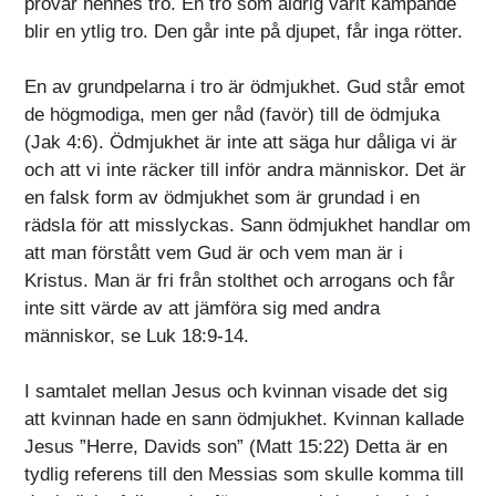
prövar hennes tro. En tro som aldrig varit kämpande
blir en ytlig tro. Den går inte på djupet, får inga rötter.
En av grundpelarna i tro är ödmjukhet. Gud står emot
de högmodiga, men ger nåd (favör) till de ödmjuka
(Jak 4:6). Ödmjukhet är inte att säga hur dåliga vi är
och att vi inte räcker till inför andra människor. Det är
en falsk form av ödmjukhet som är grundad i en
rädsla för att misslyckas. Sann ödmjukhet handlar om
att man förstått vem Gud är och vem man är i
Kristus. Man är fri från stolthet och arrogans och får
inte sitt värde av att jämföra sig med andra
människor, se Luk 18:9-14.
I samtalet mellan Jesus och kvinnan visade det sig
att kvinnan hade en sann ödmjukhet. Kvinnan kallade
Jesus ”Herre, Davids son” (Matt 15:22) Detta är en
tydlig referens till den Messias som skulle komma till