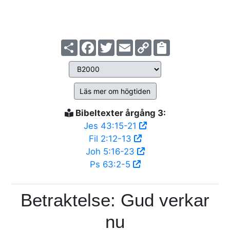
Share
Facebook
Twitter
Email
Copy
Link
Läs mer om högtiden
Bibeltexter årgång 3:
Jes 43:15-21
Fil 2:12-13
Joh 5:16-23
Ps 63:2-5
Betraktelse: Gud verkar
nu