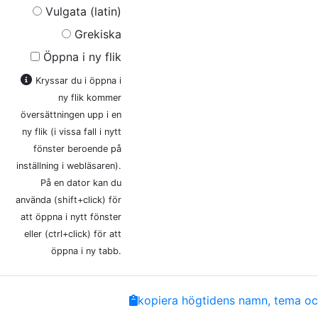
Vulgata (latin)
Grekiska
Öppna i ny flik
Kryssar du i öppna i
ny flik kommer
översättningen upp i en
ny flik (i vissa fall i nytt
fönster beroende på
inställning i webläsaren).
På en dator kan du
använda (shift+click) för
att öppna i nytt fönster
eller (ctrl+click) för att
öppna i ny tabb.
Share
Facebook
Twitter
Email
Copy
kopiera högtidens namn, tema och
Link