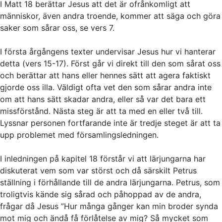
I Matt 18 berättar Jesus att det är ofrånkomligt att
människor, även andra troende, kommer att säga och göra
saker som sårar oss, se vers 7.
I första årgångens texter undervisar Jesus hur vi hanterar
detta (vers 15-17). Först går vi direkt till den som sårat oss
och berättar att hans eller hennes sätt att agera faktiskt
gjorde oss illa. Väldigt ofta vet den som sårar andra inte
om att hans sätt skadar andra, eller så var det bara ett
missförstånd. Nästa steg är att ta med en eller två till.
Lyssnar personen fortfarande inte är tredje steget är att ta
upp problemet med församlingsledningen.
I inledningen på kapitel 18 förstår vi att lärjungarna har
diskuterat vem som var störst och då särskilt Petrus
ställning i förhållande till de andra lärjungarna. Petrus, som
troligtvis kände sig sårad och påhoppad av de andra,
frågar då Jesus ”Hur många gånger kan min broder synda
mot mig och ändå få förlåtelse av mig? Så mycket som