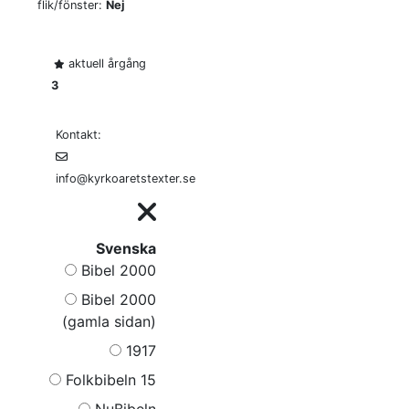
flik/fönster:
Nej
aktuell årgång
3
Kontakt:
info@kyrkoaretstexter.se
Svenska
Bibel 2000
Bibel 2000
(gamla sidan)
1917
Folkbibeln 15
NuBibeln