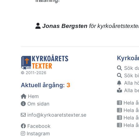
Jonas Bergsten
för kyrkoåretstexte
Kyrkoå
Sök d
© 2011-2026
Sök bi
Alla h
Aktuell årgång:
3
Alla b
Hem
Hela å
Om sidan
Hela å
info@kyrkoaretstexter.se
Hela å
Hela å
Facebook
Instagram