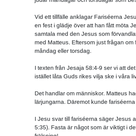
Vid ett tillfälle anklagar Fariséerna Jes
en fest i glädje över att han fått möta
samtala med den Jesus som förvandlat h
med Matteus. Eftersom just frågan om fas
måndag eller torsdag.
I texten från Jesaja 58:4-9 ser vi att de
istället låta Guds rikes vilja ske i våra liv
Det handlar om människor. Matteus hade 
lärjungarna. Däremot kunde fariséerna 
I Jesu svar till fariséerna säger Jesu
5:35). Fasta är något som är viktigt i de
frälsning!