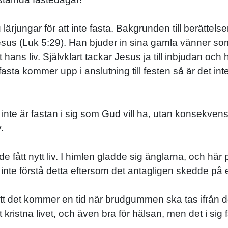
u lärjungar för att inte fasta. Bakgrunden till berättel
 Jesus (Luk 5:29). Han bjuder in sina gamla vänner som
ans liv. Självklart tackar Jesus ja till inbjudan och
ta kommer upp i anslutning till festen så är det inte 
t inte är fastan i sig som Gud vill ha, utan konsekvense
.
fått nytt liv. I himlen gladde sig änglarna, och här
inte förstå detta eftersom det antagligen skedde på
s att det kommer en tid när brudgummen ska tas ifrån 
t kristna livet, och även bra för hälsan, men det i sig 