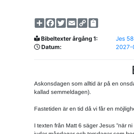
Share
Facebook
Twitter
Email
Copy
Link
Bibeltexter årgång 1:
Jes 5
Datum:
2027-
Askonsdagen som alltid är på en onsdag,
kallad semmeldagen).
Fastetiden är en tid då vi får en möjlighe
I texten från Matt 6 säger Jesus ”när ni
judar måndagar och torsdagar som be