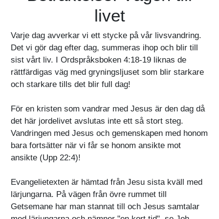
livet
Varje dag avverkar vi ett stycke på vår livsvandring.
Det vi gör dag efter dag, summeras ihop och blir till
sist vårt liv. I Ordspråksboken 4:18-19 liknas de
rättfärdigas väg med gryningsljuset som blir starkare
och starkare tills det blir full dag!
För en kristen som vandrar med Jesus är den dag då
det här jordelivet avslutas inte ett så stort steg.
Vandringen med Jesus och gemenskapen med honom
bara fortsätter när vi får se honom ansikte mot
ansikte (Upp 22:4)!
Evangelietexten är hämtad från Jesu sista kväll med
lärjungarna. På vägen från övre rummet till
Getsemane har man stannat till och Jesus samtalar
med lärjungarna och nämner "en kort tid", se Joh