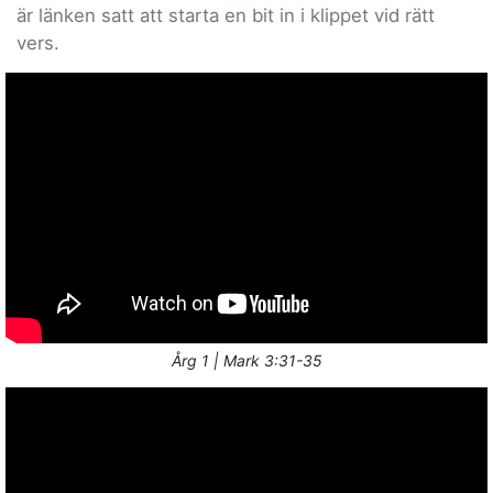
är länken satt att starta en bit in i klippet vid rätt
vers.
Årg 1 | Mark 3:31-35