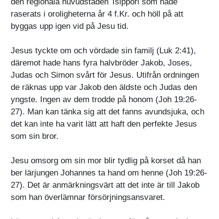
den regionala huvudstaden Tsippori som hade
raserats i oroligheterna år 4 f.Kr. och höll på att
byggas upp igen vid på Jesu tid.
Jesus tyckte om och vördade sin familj (Luk 2:41),
däremot hade hans fyra halvbröder Jakob, Joses,
Judas och Simon svårt för Jesus. Utifrån ordningen
de räknas upp var Jakob den äldste och Judas den
yngste. Ingen av dem trodde på honom (Joh 19:26-
27). Man kan tänka sig att det fanns avundsjuka, och
det kan inte ha varit lätt att haft den perfekte Jesus
som sin bror.
Jesu omsorg om sin mor blir tydlig på korset då han
ber lärjungen Johannes ta hand om henne (Joh 19:26-
27). Det är anmärkningsvärt att det inte är till Jakob
som han överlämnar försörjningsansvaret.