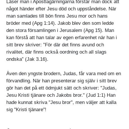
Läser man i Apostlagärningarna förstår man dock att
något händer efter Jesu död och uppståndelse. När
man samlades till bön finns Jesu mor och hans
bröder med (Apg 1:14). Jakob blev den som ledde
den stora församlingen i Jerusalem (Apg 15). Man
kan förstå att han talar av egen erfarenhet när han i
sitt brev skriver: ”För där det finns avund och
rivalitet, där finns också oordning och all slags
ondska” (Jak 3.16).
Även den yngste brodern, Judas, får vara med om en
förvandling. När han presenterar sig själv i sitt brev
gör han det på ett ödmjukt sätt och skriver: "Judas,
Jesu Kristi tjänare och Jakobs bror." (Jud 1:1) Han
hade kunnat skriva "Jesu bror", men väljer att kalla
sig "Kristi tjänare"!