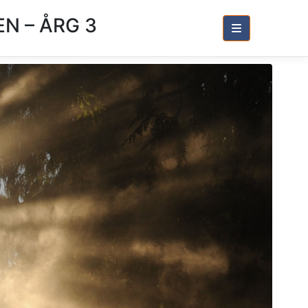
N – ÅRG 3