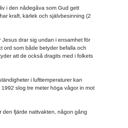
 liv i den nådegåva som Gud gett
 kraft, kärlek och självbesinning (2
ör Jesus drar sig undan i ensamhet för
arkt ord som både betyder befalla och
tyder att de också dragits med i folkets
tändigheter i lufttemperaturer kan
. 1992 slog tre meter höga vågor in mot
er den fjärde nattvakten, någon gång