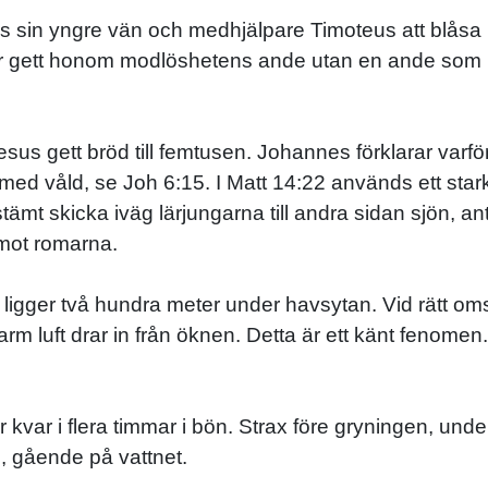
us sin yngre vän och medhjälpare Timoteus att blåsa
r gett honom modlöshetens ande utan en ande som har
sus gett bröd till femtusen. Johannes förklarar varf
ng med våld, se Joh 6:15. I Matt 14:22 används ett st
tämt skicka iväg lärjungarna till andra sidan sjön, an
 mot romarna.
ligger två hundra meter under havsytan. Vid rätt oms
rm luft drar in från öknen. Detta är ett känt fenomen
kvar i flera timmar i bön. Strax före gryningen, und
, gående på vattnet.