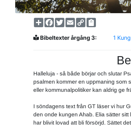
Share
Facebook
Twitter
Email
Copy
Link
Bibeltexter årgång 3:
1 Kung
Be
Halleluja - så både börjar och slutar Ps
psalmen kommer en uppmaning som ständi
eller kommunalpolitiker kan aldrig ge f
I söndagens text från GT läser vi hur 
den onde kungen Ahab. Elia sätter sitt 
har blivit lovad att bli försörjd. Sätte