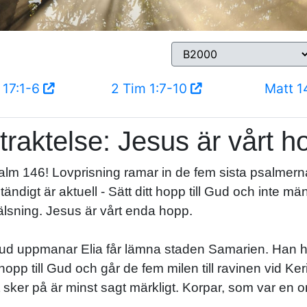
 17:1-6
2 Tim 1:7-10
Matt 1
traktelse: Jesus är vårt h
alm 146! Lovprisning ramar in de fem sista psalmerna 
gt är aktuell - Sätt ditt hopp till Gud och inte män
rälsning. Jesus är vårt enda hopp.
Gud uppmanar Elia får lämna staden Samarien. Han had
hopp till Gud och går de fem milen till ravinen vid Ke
t det sker på är minst sagt märkligt. Korpar, som var e