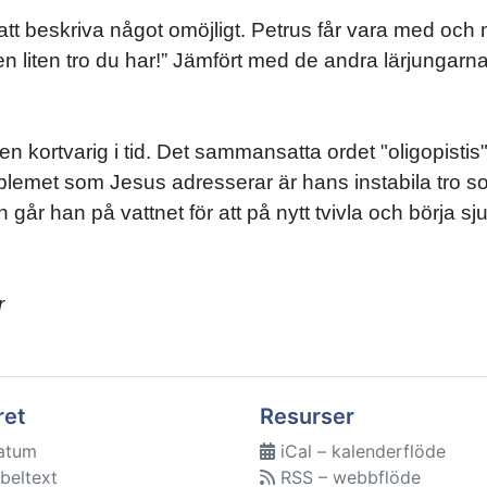
 att beskriva något omöjligt. Petrus får vara med och
n liten tro du har!” Jämfört med de andra lärjungarna
n kortvarig i tid. Det sammansatta ordet "oligopistis
roblemet som Jesus adresserar är hans instabila tro 
 går han på vattnet för att på nytt tvivla och börja sj
r
ret
Resurser
atum
iCal – kalenderflöde
beltext
RSS – webbflöde