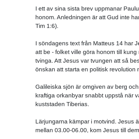
I ett av sina sista brev uppmanar Paul
honom. Anledningen är att Gud inte ha
Tim 1:6).
I söndagens text från Matteus 14 har Je
att be - folket ville göra honom till ku
tvinga. Att Jesus var tvungen att så bes
önskan att starta en politisk revolution
Galileiska sjön är omgiven av berg och 
kraftiga orkanbyar snabbt uppstå när va
kuststaden Tiberias.
Lärjungarna kämpar i motvind. Jesus är 
mellan 03.00-06.00, kom Jesus till dem