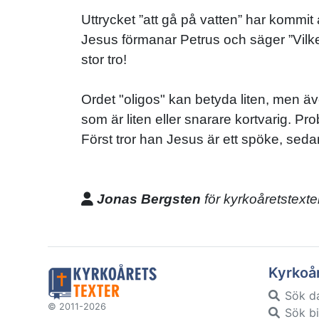
Uttrycket ”att gå på vatten” har kommit
Jesus förmanar Petrus och säger ”Vilke
stor tro!
Ordet "oligos" kan betyda liten, men äve
som är liten eller snarare kortvarig. P
Först tror han Jesus är ett spöke, sedan
Jonas Bergsten
för kyrkoåretstexte
Kyrkoå
Sök d
© 2011-2026
Sök bi