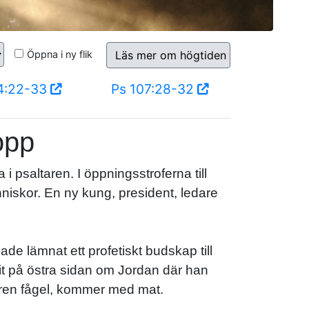
Öppna i ny flik
Läs mer om högtiden
4:22-33
Ps 107:28-32
opp
i psaltaren. I öppningsstroferna till
niskor. En ny kung, president, ledare
e lämnat ett profetiskt budskap till
rit på östra sidan om Jordan där han
n oren fågel, kommer med mat.