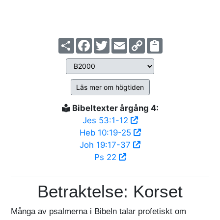
Share
Facebook
Twitter
Email
Copy
Link
Läs mer om högtiden
Bibeltexter årgång 4:
Jes 53:1-12
Heb 10:19-25
Joh 19:17-37
Ps 22
Betraktelse: Korset
Många av psalmerna i Bibeln talar profetiskt om