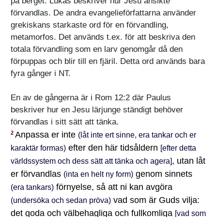
på berget. Lukas beskriver hur Jesu ansikte
förvandlas. De andra evangelieförfattarna använder
grekiskans starkaste ord för en förvandling,
metamorfos. Det används t.ex. för att beskriva den
totala förvandling som en larv genomgår då den
förpuppas och blir till en fjäril. Detta ord används bara
fyra gånger i NT.
En av de gångerna är i Rom 12:2 där Paulus
beskriver hur en Jesu lärjunge ständigt behöver
förvandlas i sitt sätt att tänka.
Anpassa er inte
2
(låt inte ert sinne, era tankar och er
efter den här tidsåldern
karaktär formas)
[efter detta
, utan låt
världssystem och dess sätt att tänka och agera]
er förvandlas
genom sinnets
(inta en helt ny form)
förnyelse, så att ni kan avgöra
(era tankars)
vad som är Guds vilja:
(undersöka och sedan pröva)
det goda och välbehagliga och fullkomliga
[vad som