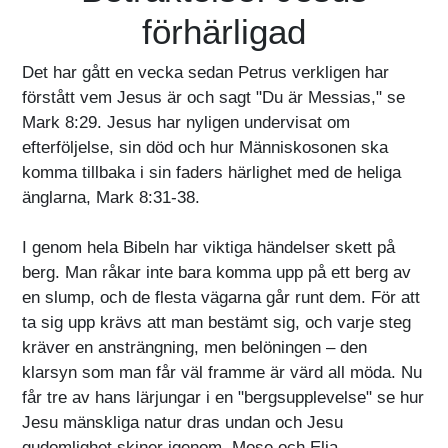
förhärligad
Det har gått en vecka sedan Petrus verkligen har
förstått vem Jesus är och sagt "Du är Messias," se
Mark 8:29. Jesus har nyligen undervisat om
efterföljelse, sin död och hur Människosonen ska
komma tillbaka i sin faders härlighet med de heliga
änglarna, Mark 8:31-38.
I genom hela Bibeln har viktiga händelser skett på
berg. Man råkar inte bara komma upp på ett berg av
en slump, och de flesta vägarna går runt dem. För att
ta sig upp krävs att man bestämt sig, och varje steg
kräver en ansträngning, men belöningen – den
klarsyn som man får väl framme är värd all möda. Nu
får tre av hans lärjungar i en "bergsupplevelse" se hur
Jesu mänskliga natur dras undan och Jesu
gudomlighet skiner igenom. Mose och Elia