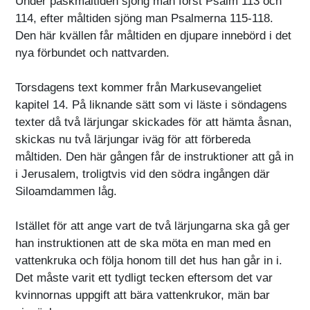
Under påskmåltiden sjöng man först Psalm 113 och
114, efter måltiden sjöng man Psalmerna 115-118.
Den här kvällen får måltiden en djupare innebörd i det
nya förbundet och nattvarden.
Torsdagens text kommer från Markusevangeliet
kapitel 14. På liknande sätt som vi läste i söndagens
texter då två lärjungar skickades för att hämta åsnan,
skickas nu två lärjungar iväg för att förbereda
måltiden. Den här gången får de instruktioner att gå in
i Jerusalem, troligtvis vid den södra ingången där
Siloamdammen låg.
Istället för att ange vart de två lärjungarna ska gå ger
han instruktionen att de ska möta en man med en
vattenkruka och följa honom till det hus han går in i.
Det måste varit ett tydligt tecken eftersom det var
kvinnornas uppgift att bära vattenkrukor, män bar