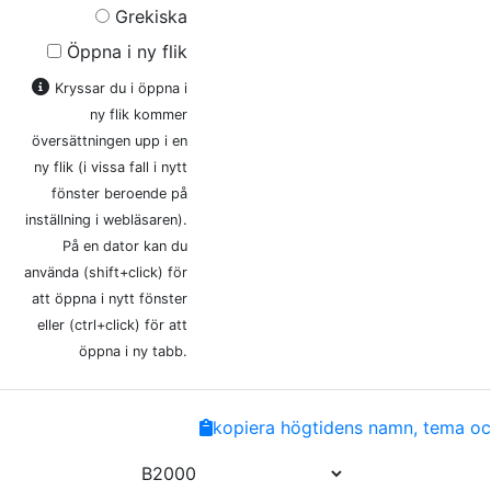
Grekiska
Öppna i ny flik
Kryssar du i öppna i
ny flik kommer
översättningen upp i en
ny flik (i vissa fall i nytt
fönster beroende på
inställning i webläsaren).
På en dator kan du
använda (shift+click) för
att öppna i nytt fönster
eller (ctrl+click) för att
öppna i ny tabb.
Share
Facebook
Twitter
Email
Copy
kopiera högtidens namn, tema och
Link