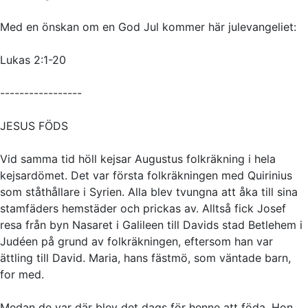
Med en önskan om en God Jul kommer här julevangeliet:
Lukas 2:1-20
-----------------
JESUS FÖDS
Vid samma tid höll kejsar Augustus folkräkning i hela
kejsardömet. Det var första folkräkningen med Quirinius
som ståthållare i Syrien. Alla blev tvungna att åka till sina
stamfäders hemstäder och prickas av. Alltså fick Josef
resa från byn Nasaret i Galileen till Davids stad Betlehem i
Judéen på grund av folkräkningen, eftersom han var
ättling till David. Maria, hans fästmö, som väntade barn,
for med.
Medan de var där blev det dags för henne att föda. Hon