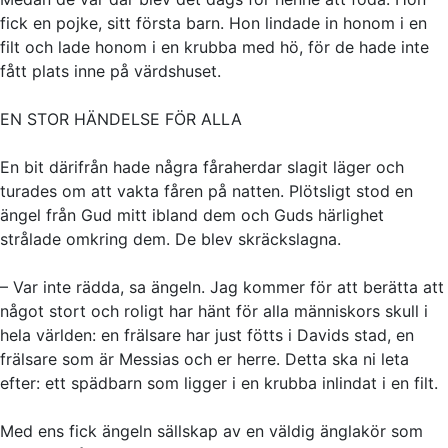
fick en pojke, sitt första barn. Hon lindade in honom i en
filt och lade honom i en krubba med hö, för de hade inte
fått plats inne på värdshuset.
EN STOR HÄNDELSE FÖR ALLA
En bit därifrån hade några fåraherdar slagit läger och
turades om att vakta fåren på natten. Plötsligt stod en
ängel från Gud mitt ibland dem och Guds härlighet
strålade omkring dem. De blev skräckslagna.
– Var inte rädda, sa ängeln. Jag kommer för att berätta att
något stort och roligt har hänt för alla människors skull i
hela världen: en frälsare har just fötts i Davids stad, en
frälsare som är Messias och er herre. Detta ska ni leta
efter: ett spädbarn som ligger i en krubba inlindat i en filt.
Med ens fick ängeln sällskap av en väldig änglakör som