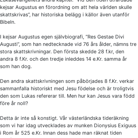
kejsar Augustus en förordning om att hela världen skulle
skattskrivas”, har historiska belägg i källor även utanför
Bibeln.
I kejsar Augustus egen självbiografi, ”Res Gestae Divi
Augusti”, som han nedtecknade vid 76 års ålder, nämns tre
stora skattskrivningar. Den första skedde 28 f.kr, den
andra 8 f.Kr. och den tredje inleddes 14 e.Kr. samma år
som han dog.
Den andra skattskrivningen som påbörjades 8 f.Kr. verkar
sammanfalla historiskt med Jesu födelse och är troligtvis
den som Lukas refererar till. Men hur kan Jesus vara född
före år noll?
Detta är inte så konstigt. Vår västerländska tideräkning
som vi har idag utvecklades av munken Dionysius Exiguus
i Rom år 525 e.Kr. Innan dess hade man räknat tiden