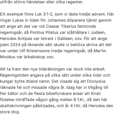
utifrån större händelser eller olika regenter.
Ett exempel finns Luk 3:1-2, som vi läste tredje advent. Här
ringar Lukas in tiden för Johannes döparens tjänst genom
att ange att det var vid Ceasar Tiberius femtonde
regeringsår, då Pontius Pilatus var ståthållare i Judéen,
Herodes Antipas var tetrark i Galileen, osv. För att ange
julen 2024 på liknande sätt skulle vi behöva skriva att det
var under Ulf Kristerssons tredje regeringsår, då Martin
Modéus var ärkebiskop osv.
Att ta fram den nya tideräkningen var dock inte enkelt.
Regeringstiden angavs på olika sätt under olika tider och
kungar bytte ibland namn. Det visade sig att Dionysius
räknade fel och missade några år. Idag har vi tillgång till
fler källor och de flesta bibelforskare anser att Kristi
födelse inträffade någon gång mellan 8 f.Kr., då den här
skattskrivningen påbörjades, och år 4 f.Kr. då Herodes den
store dog.