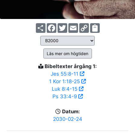
Share
Facebook
Twitter
Email
Copy
Link
Läs mer om högtiden
Bibeltexter årgång 1:
Jes 55:8-11
1 Kor 1:18-25
Luk 8:4-15
Ps 33:4-9
Datum:
2030-02-24