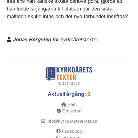
inte ens han kanske skulle behöva göra, gjorde att
han ledde lärjungarna till platsen där den sista
måltiden skulle intas och det nya förbundet instiftas?
Jonas Bergsten
för kyrkoåretstexter
© 2011-2026
Aktuell årgång:
3
Hem
Om sidan
info@kyrkoaretstexter.se
Facebook
Instagram