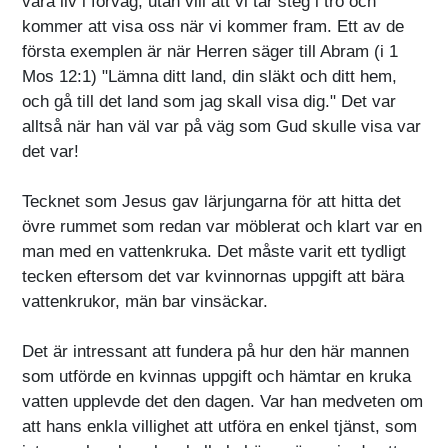
våra liv i förväg, utan vill att vi tar steg i tro och
kommer att visa oss när vi kommer fram. Ett av de
första exemplen är när Herren säger till Abram (i 1
Mos 12:1) "Lämna ditt land, din släkt och ditt hem,
och gå till det land som jag skall visa dig." Det var
alltså när han väl var på väg som Gud skulle visa var
det var!
Tecknet som Jesus gav lärjungarna för att hitta det
övre rummet som redan var möblerat och klart var en
man med en vattenkruka. Det måste varit ett tydligt
tecken eftersom det var kvinnornas uppgift att bära
vattenkrukor, män bar vinsäckar.
Det är intressant att fundera på hur den här mannen
som utförde en kvinnas uppgift och hämtar en kruka
vatten upplevde det den dagen. Var han medveten om
att hans enkla villighet att utföra en enkel tjänst, som