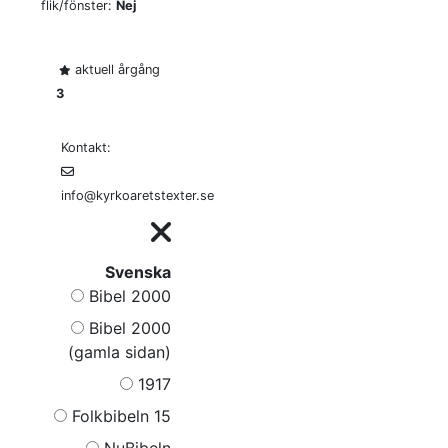
flik/fönster:
Nej
aktuell årgång
3
Kontakt:
info@kyrkoaretstexter.se
Svenska
Bibel 2000
Bibel 2000
(gamla sidan)
1917
Folkbibeln 15
NuBibeln