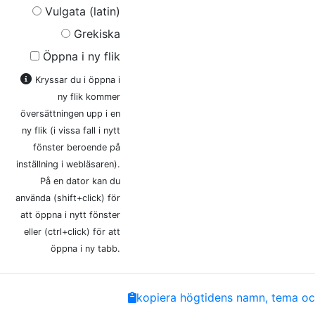
Vulgata (latin)
Grekiska
Öppna i ny flik
Kryssar du i öppna i
ny flik kommer
översättningen upp i en
ny flik (i vissa fall i nytt
fönster beroende på
inställning i webläsaren).
På en dator kan du
använda (shift+click) för
att öppna i nytt fönster
eller (ctrl+click) för att
öppna i ny tabb.
Share
Facebook
Twitter
Email
Copy
kopiera högtidens namn, tema och
Link