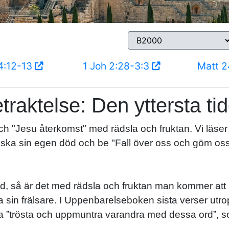
4:12-13
1 Joh 2:28-3:3
Matt 2
traktelse: Den yttersta ti
 och "Jesu återkomst" med rädsla och fruktan. Vi lä
ka sin egen död och be "Fall över oss och göm oss
nd, så är det med rädsla och fruktan man kommer at
å möta sin frälsare. I Uppenbarelseboken sista verser 
 ska ”trösta och uppmuntra varandra med dessa ord”,