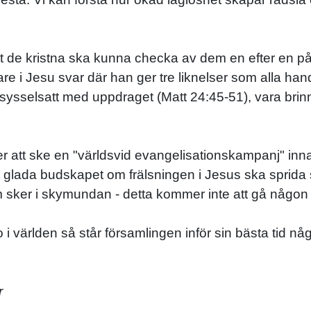
 de kristna ska kunna checka av dem en efter en på en
nare i Jesu svar där han ger tre liknelser som alla ha
sysselsatt med uppdraget (Matt 24:45-51), vara brin
er att ske en "världsvid evangelisationskampanj" in
t glada budskapet om frälsningen i Jesus ska sprida si
 sker i skymundan - detta kommer inte att gå någon 
o i världen så står församlingen inför sin bästa tid nå
r