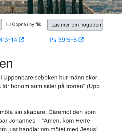
Öppna i ny flik
Läs mer om högtiden
4:3-14
Ps 39:5-8
den
ser i Uppenbarelseboken hur människor
 för honom som sitter på tronen" (Upp
t möta sin skapare. Däremot den som
utropar Johannes – ”Amen, kom Herre
 som just handlar om mötet med Jesus!