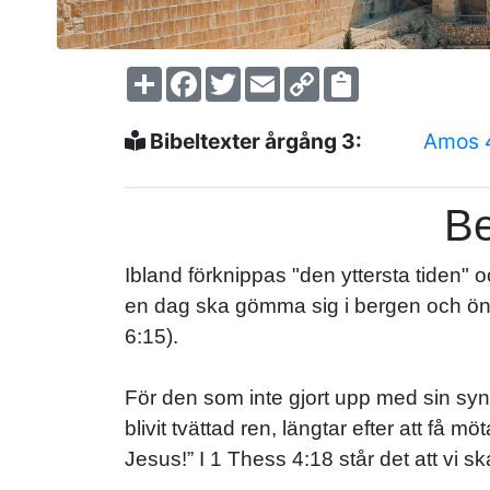
Share
Facebook
Twitter
Email
Copy
Link
Bibeltexter årgång 3:
Amos 
Be
Ibland förknippas "den yttersta tiden"
en dag ska gömma sig i bergen och öns
6:15).
För den som inte gjort upp med sin sy
blivit tvättad ren, längtar efter att f
Jesus!” I 1 Thess 4:18 står det att vi