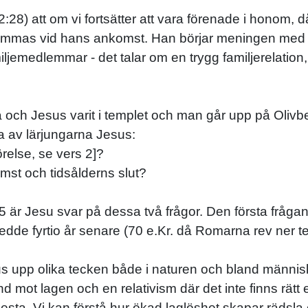
:28) att om vi fortsätter att vara förenade i honom, 
ämmas vid hans ankomst. Han börjar meningen med "
emedlemmar - det talar om en trygg familjerelation, fy
a och Jesus varit i templet och man går upp på Olivbe
ra av lärjungarna Jesus:
örelse, se vers 2]?
mst och tidsålderns slut?
25 är Jesu svar på dessa två frågor. Den första frå
edde fyrtio år senare (70 e.Kr. då Romarna rev ner t
 upp olika tecken både i naturen och bland människo
d mot lagen och en relativism där det inte finns rätt
flesta. Vi kan förstå hur ökad laglöshet skapar rädsl