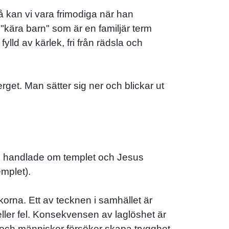
då kan vi vara frimodiga när han
kära barn" som är en familjär term
lld av kärlek, fri från rädsla och
rget. Man sätter sig ner och blickar ut
gan handlade om templet och Jesus
emplet).
rna. Ett av tecknen i samhället är
 eller fel. Konsekvensen av laglöshet är
a och människor försöker skapa trygghet