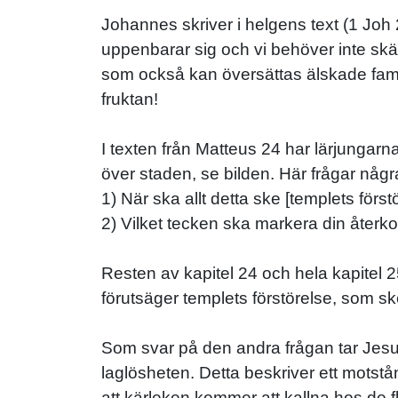
Johannes skriver i helgens text (1 Joh 2
uppenbarar sig och vi behöver inte sk
som också kan översättas älskade familj
fruktan!
I texten från Matteus 24 har lärjungarn
över staden, se bilden. Här frågar någ
1) När ska allt detta ske [templets först
2) Vilket tecken ska markera din återko
Resten av kapitel 24 och hela kapitel 
förutsäger templets förstörelse, som sk
Som svar på den andra frågan tar Jesus
laglösheten. Detta beskriver ett motstån
att kärleken kommer att kallna hos de 