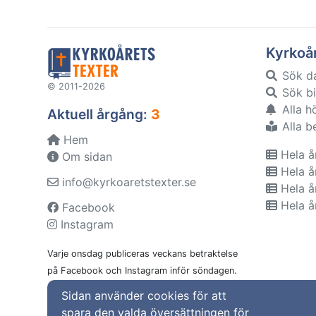
Kyrkoå
Sök d
© 2011-2026
Sök bi
Alla h
Aktuell årgång:
3
Alla b
Hem
Hela å
Om sidan
Hela å
info@kyrkoaretstexter.se
Hela å
Hela å
Facebook
Instagram
Varje onsdag publiceras veckans betraktelse
på Facebook och Instagram inför söndagen.
Sidan använder cookies för att
spara den valda översättningen för