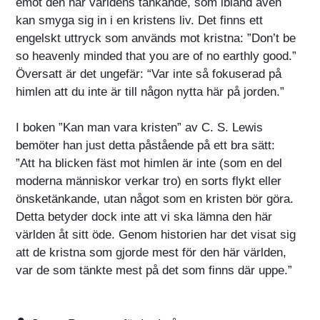
emot den här världens tänkande, som ibland även
kan smyga sig in i en kristens liv. Det finns ett
engelskt uttryck som används mot kristna: ”Don’t be
so heavenly minded that you are of no earthly good.”
Översatt är det ungefär: “Var inte så fokuserad på
himlen att du inte är till någon nytta här på jorden.”
I boken ”Kan man vara kristen” av C. S. Lewis
bemöter han just detta påstående på ett bra sätt:
”Att ha blicken fäst mot himlen är inte (som en del
moderna människor verkar tro) en sorts flykt eller
önsketänkande, utan något som en kristen bör göra.
Detta betyder dock inte att vi ska lämna den här
världen åt sitt öde. Genom historien har det visat sig
att de kristna som gjorde mest för den här världen,
var de som tänkte mest på det som finns där uppe.”