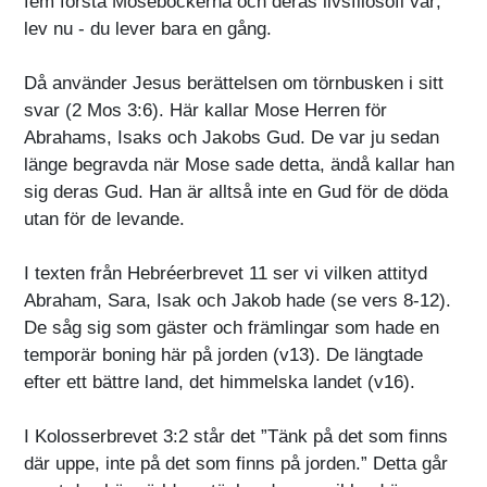
fem första Moseböckerna och deras livsfilosofi var;
lev nu - du lever bara en gång.
Då använder Jesus berättelsen om törnbusken i sitt
svar (2 Mos 3:6). Här kallar Mose Herren för
Abrahams, Isaks och Jakobs Gud. De var ju sedan
länge begravda när Mose sade detta, ändå kallar han
sig deras Gud. Han är alltså inte en Gud för de döda
utan för de levande.
I texten från Hebréerbrevet 11 ser vi vilken attityd
Abraham, Sara, Isak och Jakob hade (se vers 8-12).
De såg sig som gäster och främlingar som hade en
temporär boning här på jorden (v13). De längtade
efter ett bättre land, det himmelska landet (v16).
I Kolosserbrevet 3:2 står det ”Tänk på det som finns
där uppe, inte på det som finns på jorden.” Detta går