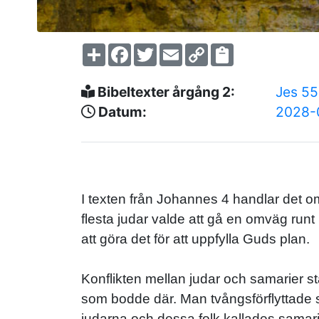
Share
Facebook
Twitter
Email
Copy
Link
Bibeltexter årgång 2:
Jes 55
Datum:
2028-
I texten från Johannes 4 handlar det 
flesta judar valde att gå en omväg ru
att göra det för att uppfylla Guds plan.
Konflikten mellan judar och samarier st
som bodde där. Man tvångsförflyttade 
judarna och dessa folk kallades samari