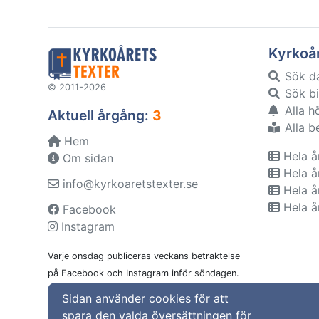
Kyrkoå
Sök d
© 2011-2026
Sök bi
Alla h
Aktuell årgång:
3
Alla b
Hem
Hela å
Om sidan
Hela å
info@kyrkoaretstexter.se
Hela å
Hela å
Facebook
Instagram
Varje onsdag publiceras veckans betraktelse
på Facebook och Instagram inför söndagen.
Sidan använder cookies för att
spara den valda översättningen för