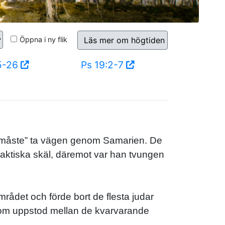
Öppna i ny flik
Läs mer om högtiden
5-26
Ps 19:2-7
s ”måste” ta vägen genom Samarien. De
raktiska skäl, däremot var han tvungen
rådet och förde bort de flesta judar
 som uppstod mellan de kvarvarande