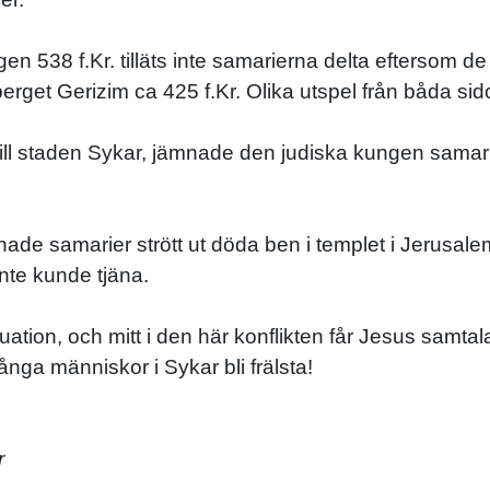
n 538 f.Kr. tilläts inte samarierna delta eftersom d
rget Gerizim ca 425 f.Kr. Olika utspel från båda sido
ill staden Sykar, jämnade den judiska kungen sama
hade samarier strött ut döda ben i templet i Jerusale
inte kunde tjäna.
tuation, och mitt i den här konflikten får Jesus sam
ga människor i Sykar bli frälsta!
r