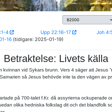
:1-4
Upp 22:16-17
Joh 4:
01-16
(tidigare: 2025-01-19)
Betraktelse: Livets källa
om kvinnan vid Sykars brunn. Vers 4 säger att Jesu
nt Samarien så Jesus behövde inte ta den vägen av p
artade på 700-talet f.Kr. då assyrierna ockuperade om
sedan olika hedniska folkslag dit och det blandfolk
er.