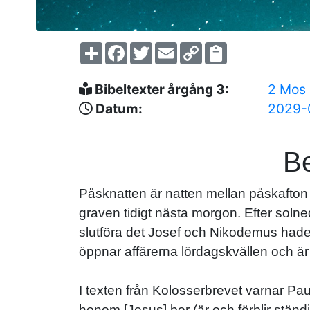
Share
Facebook
Twitter
Email
Copy
Link
Bibeltexter årgång 3:
2 Mos
Datum:
2029-
Be
Påsknatten är natten mellan påskafton o
graven tidigt nästa morgon. Efter soln
slutföra det Josef och Nikodemus hade 
öppnar affärerna lördagskvällen och ä
I texten från Kolosserbrevet varnar Paul
honom [Jesus] bor (är och förblir ständi