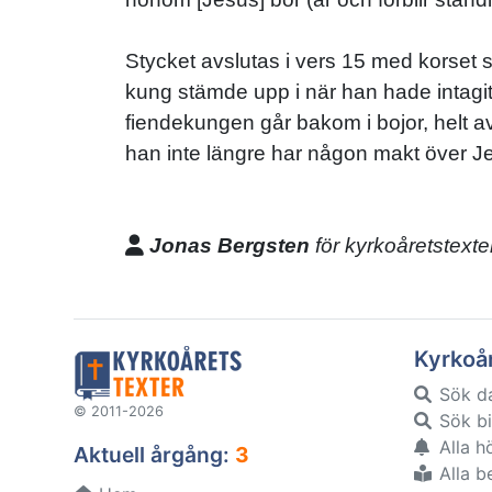
Stycket avslutas i vers 15 med korset s
kung stämde upp i när han hade intagit
fiendekungen går bakom i bojor, helt a
han inte längre har någon makt över J
Jonas Bergsten
för kyrkoåretstexte
Kyrkoå
Sök d
© 2011-2026
Sök bi
Alla h
Aktuell årgång:
3
Alla b