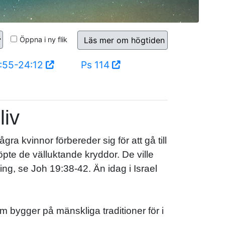
Öppna i ny flik
Läs mer om högtiden
:55-24:12
Ps 114
liv
a kvinnor förbereder sig för att gå till
pte de välluktande kryddor. De ville
ng, se Joh 19:38-42. Än idag i Israel
om bygger på mänskliga traditioner för i