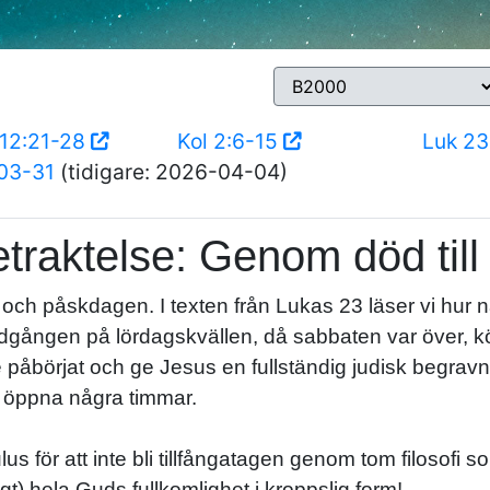
 12:21-28
Kol 2:6-15
Luk 23
03-31
(tidigare: 2026-04-04)
traktelse: Genom död till 
ch påskdagen. I texten från Lukas 23 läser vi hur någr
edgången på lördagskvällen, då sabbaten var över, kö
påbörjat och ge Jesus en fullständig judisk begravni
r öppna några timmar.
us för att inte bli tillfångatagen genom tom filosofi s
gt) hela Guds fullkomlighet i kroppslig form!