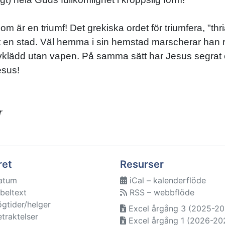
om är en triumf! Det grekiska ordet för triumfera, "
 en stad. Väl hemma i sin hemstad marscherar han runt
vklädd utan vapen. På samma sätt har Jesus segrat öve
esus!
r
ret
Resurser
atum
iCal – kalenderflöde
beltext
RSS – webbflöde
ögtider/helger
Excel årgång 3 (2025-20
etraktelser
Excel årgång 1 (2026-20