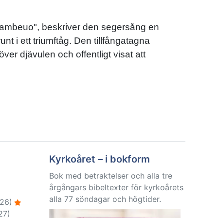
thriambeuo", beskriver den segersång en
 i ett triumftåg. Den tillfångatagna
r djävulen och offentligt visat att
Kyrkoåret – i bokform
Bok med betraktelser och alla tre
årgångars bibeltexter för kyrkoårets
alla 77 söndagar och högtider.
26)
27)