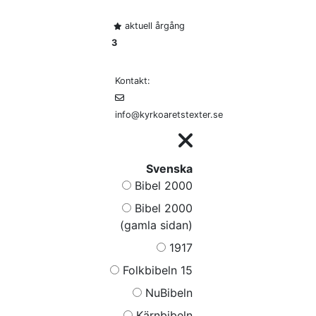
aktuell årgång
3
Kontakt:
info@kyrkoaretstexter.se
Svenska
Bibel 2000
Bibel 2000
(gamla sidan)
1917
Folkbibeln 15
NuBibeln
Kärnbibeln