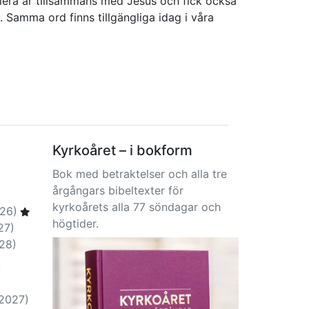
flera år tillsammans med Jesus och fick också
 Samma ord finns tillgängliga idag i våra
Kyrkoåret – i bokform
Bok med betraktelser och alla tre
årgångars bibeltexter för
kyrkoårets alla 77 söndagar och
26)
högtider.
27)
28)
-
-2027)