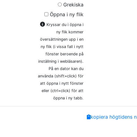
Grekiska
Öppna i ny flik
Kryssar du i öppna i
ny flik kommer
översättningen upp i en
ny flik (i vissa fall i nytt
fönster beroende på
inställning i webläsaren).
På en dator kan du
använda (shift+click) för
att öppna i nytt fönster
eller (ctrl+click) för att
öppna i ny tabb.
Share
Facebook
Twitter
Email
Copy
kopiera högtidens n
Link