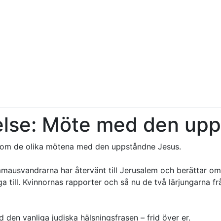
else: Möte med den up
 om de olika mötena med den uppståndne Jesus.
Emmausvandrarna har återvänt till Jerusalem och berättar om
gga till. Kvinnornas rapporter och så nu de två lärjungarn
 den vanliga judiska hälsningsfrasen – frid över er.