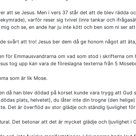
över att se Jesus. Men i vers 37 står det att de blev rädda 
bekymrade)
, varför reser sig tvivel
(inre tankar och ifråga
 mig och se, en ande har ju inte kött och ben som ni ser att 
 de svårt att tro! Jesus ber dem då ge honom något att äta,
n för Emmausvandrarna om vad som stod i skrifterna om 
us tog upp kan vara de föreslagna texterna från 5 Moseb
mma som är lik Mose.
en då han blev dödad på korset kunde vara trygg att Gud s
 dödas plats, helvetet)
, du låter inte din trogne
(den helige)
kte. Det är överflöd av stor glädje och ständig ljuvlighet fö
lural. Det betonar att det är mycket glädje och ljuvlighet i 