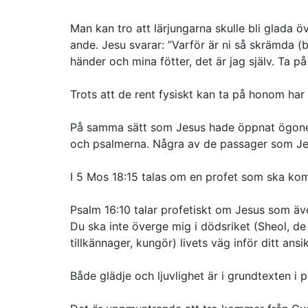
Man kan tro att lärjungarna skulle bli glada 
ande. Jesu svarar:
”Varför är ni så skrämda
(
händer och mina fötter, det är jag själv. Ta på
Trots att de rent fysiskt kan ta på honom har
På samma sätt som Jesus hade öppnat ögone
och psalmerna. Några av de passager som Jes
I 5 Mos 18:15 talas om en profet som ska ko
Psalm 16:10 talar profetiskt om Jesus som äv
Du ska inte överge mig i dödsriket
(Sheol, de
tillkännager, kungör)
livets väg inför ditt ansi
Både glädje och ljuvlighet är i grundtexten i p