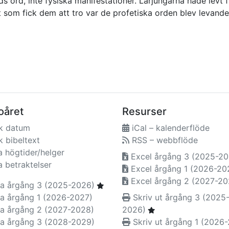
 ord, inte fysiska manifestationer. Lärjungarna hade levt 
som fick dem att tro var de profetiska orden blev levande.
oåret
Resurser
k datum
iCal – kalenderflöde
 bibeltext
RSS – webbflöde
a högtider/helger
Excel årgång 3 (2025-20
a betraktelser
Excel årgång 1 (2026-20
Excel årgång 2 (2027-20
a årgång 3 (2025-2026)
a årgång 1 (2026-2027)
Skriv ut årgång 3 (2025
a årgång 2 (2027-2028)
2026)
a årgång 3 (2028-2029)
Skriv ut årgång 1 (2026