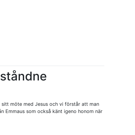
pståndne
 sitt möte med Jesus och vi förstår att man
a från Emmaus som också känt igeno honom när