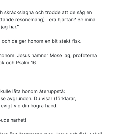
och skräckslagna och trodde att de såg en
sättande resonemang)
i era hjärtan? Se mina
jag har.”
 och de ger honom en bit stekt fisk.
honom. Jesus nämner Mose lag, profeterna
ok och Psalm 16.
kulle låta honom återuppstå:
se avgrunden. Du visar
(förklarar,
r evigt vid din högra hand.
Guds närhet!