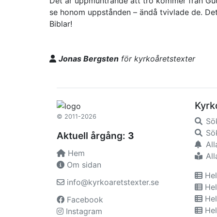
Det är uppmuntrande att tro kommer från Guds
se honom uppstånden – ändå tvivlade de. Det 
Biblar!
Jonas Bergsten
för kyrkoåretstexter
Kyrk
© 2011-2026
Sö
Sök
Aktuell årgång:
3
All
Hem
All
Om sidan
Hel
info@kyrkoaretstexter.se
Hel
Hel
Facebook
Hel
Instagram