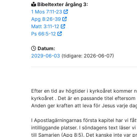
Bibeltexter årgång 3:
1 Mos 7:11-23
Apg 8:26-39
Matt 3:11-12
Ps 66:5-12
Datum:
2029-06-03
(tidigare: 2026-06-07)
Efter en tid av högtider i kyrkoåret kommer nu
kyrkoåret . Det är en passande titel efterso
Anden ger kraften att leva för Jesus varje da
I Apostlagärningarnas första kapitel har vi fåt
intilliggande platser. I söndagens text läser 
till Samarien (Apg 8:5). Det kanske inte var p