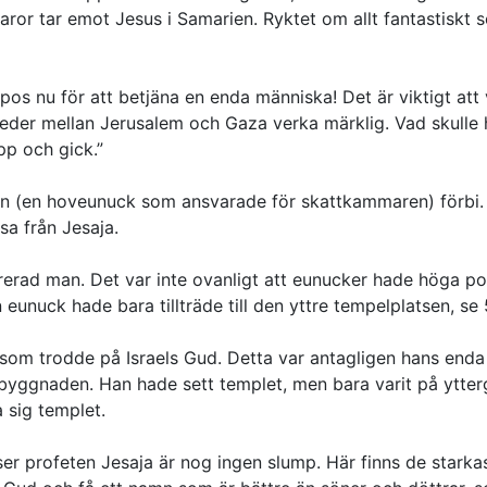
karor tar emot Jesus i Samarien. Ryktet om allt fantastiskt
ppos nu för att betjäna en enda människa! Det är viktigt att
leder mellan Jerusalem och Gaza verka märklig. Vad skulle 
p och gick.”
rn (en hoveunuck som ansvarade för skattkammaren) förbi. 
sa från Jesaja.
strerad man. Det var inte ovanligt att eunucker hade höga pos
eunuck hade bara tillträde till den yttre tempelplatsen, se 
som trodde på Israels Gud. Detta var antagligen hans enda 
elbyggnaden. Han hade sett templet, men bara varit på ytter
 sig templet.
er profeten Jesaja är nog ingen slump. Här finns de starkast