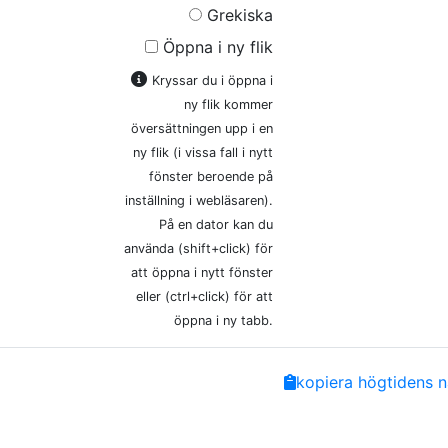
Grekiska
Öppna i ny flik
Kryssar du i öppna i
ny flik kommer
översättningen upp i en
ny flik (i vissa fall i nytt
fönster beroende på
inställning i webläsaren).
På en dator kan du
använda (shift+click) för
att öppna i nytt fönster
eller (ctrl+click) för att
öppna i ny tabb.
Share
Facebook
Twitter
Email
Copy
kopiera högtidens n
Link