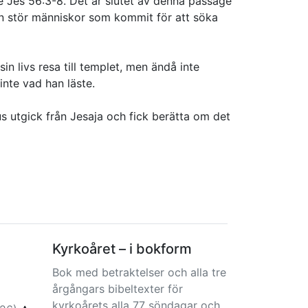
 se Jes 56:3-8. Det är slutet av denna passage
n stör människor som kommit för att söka
n livs resa till templet, men ändå inte
inte vad han läste.
us utgick från Jesaja och fick berätta om det
Kyrkoåret – i bokform
Bok med betraktelser och alla tre
årgångars bibeltexter för
kyrkoårets alla 77 söndagar och