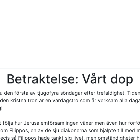
Betraktelse: Vårt dop
 den första av tjugofyra söndagar efter trefaldighet! Tiden 
m den kristna tron är en vardagstro som är verksam alla da
g!
t följa hur Jerusalemförsamlingen växer men även hur förfölje
vi om Filippos, en av de sju diakonerna som hjälpte till med 
recis så Filippos hade tänkt sig livet, men omständigheter h