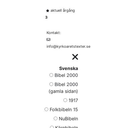
aktuell årgång
3
Kontakt:
info@kyrkoaretstexter.se
Svenska
Bibel 2000
Bibel 2000
(gamla sidan)
1917
Folkbibeln 15
NuBibeln
Kärnbibeln