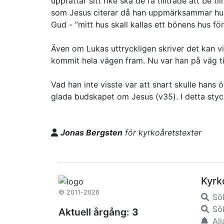
upprättar sitt rike ska de få tillträde att be
som Jesus citerar då han uppmärksammar hur 
Gud - ”mitt hus skall kallas ett bönens hus för 
Även om Lukas uttryckligen skriver det kan vi 
kommit hela vägen fram. Nu var han på väg til
Vad han inte visste var att snart skulle hans
glada budskapet om Jesus (v35). I detta sty
Jonas Bergsten
för kyrkoåretstexter
Kyrk
© 2011-2026
Sö
Sök
Aktuell årgång:
3
All