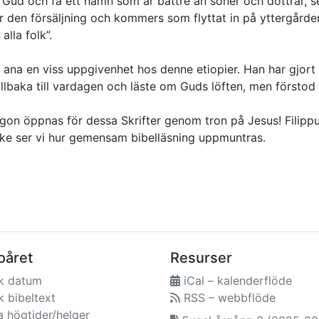
 till Gud och få ett namn som är bättre än söner och döttrar,
den försäljning och kommers som flyttat in på yttergårde
alla folk”.
ana en viss uppgivenhet hos denne etiopier. Han har gjort si
lbaka till vardagen och läste om Guds löften, men förstod 
 ögon öppnas för dessa Skrifter genom tron på Jesus! Filipp
cke ser vi hur gemensam bibelläsning uppmuntras.
oåret
Resurser
k datum
iCal – kalenderflöde
 bibeltext
RSS – webbflöde
a högtider/helger