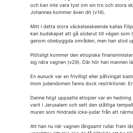
och kan inte vara tyst om sin tro och stora s
Johannes kommer även dit (v14).
Mitt i detta stora väckelseskeende kallas Fili
kan budskapet att gå söderut till vägen som 
genom obebyggda områden, men han stod up
Plötsligt kommer den etiopiske finansministe
sig nära vagnen (v29). Där hör han mannen lä
En eunuck var en frivilligt eller påtvingat ka
Inom judendomen fanns dock restriktioner. En 
Denne högt uppsatte etiopier var en hedning 
varit i Jerusalem och sett den ståtliga temp
muren som hindrade icke-judar från att närma
Att han nu när vagnen långsamt rullar fram läs