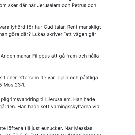
 som sker där når Jerusalem och Petrus och
 vara lyhörd för hur Gud talar. Rent mänskligt
han göra där? Lukas skriver ”att vägen går
Anden manar Filippus att gå fram och hålla
itioner eftersom de var lojala och pålitliga.
5 Mos 23:1.
pilgrimsvandring till Jerusalem. Han hade
gården. Han hade sett varningsskyltarna vid
e löftena till just eunucker. När Messias